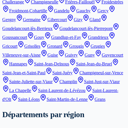
Challerange
Champigneulle
Frières-Faillouël
Froidestrées
Froidmont-Cohartille
Gandelu
Gauchy
Gercy
Gergny
Germaine
Gibercourt
Gizy
Gland
Goudelancourt-lès-Berrieux
Goudelancourt-lès-Pierrepont
Goussancourt
Gouy
Grandlup-et-Fay
Grandrieux
Gricourt
Grisolles
Gronard
Grougis
Grugies
Villeneuve-sur-Aisne
Guise
Guivry
Guny
Guyencourt
Hannapes
Saint-Jean-Delnous
Saint-Jean-du-Bruel
Saint-Jean-et-Saint-Paul
Saint-Juéry
Champigneul-sur-Vence
Sainte-Juliette-sur-Viaur
Champlin
Saint-Just-sur-Viaur
La Chapelle
Saint-Laurent-de-Lévézou
Saint-Laurent-
d'Olt
Saint-Léons
Saint-Martin-de-Lenne
Grans
Départements par région