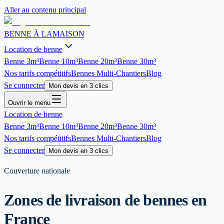
Aller au contenu principal
BENNE À LA
MAISON
Location de benne
Benne
3m³
Benne
10m³
Benne
20m³
Benne
30m³
Nos tarifs compétitifs
Bennes Multi-Chantiers
Blog
Se connecter
Mon devis en 3 clics
Ouvrir le menu
Location de benne
Benne
3m³
Benne
10m³
Benne
20m³
Benne
30m³
Nos tarifs compétitifs
Bennes Multi-Chantiers
Blog
Se connecter
Mon devis en 3 clics
Couverture nationale
Zones de livraison de bennes en
France