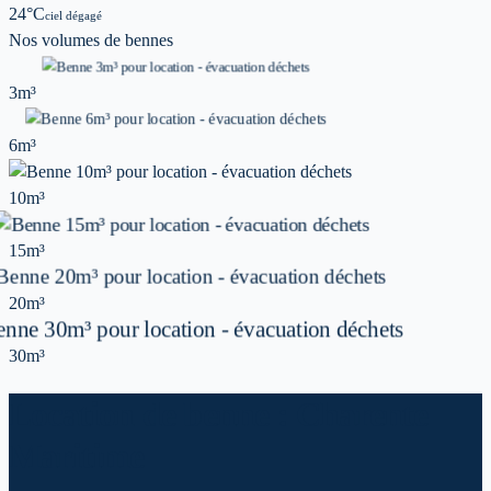
24
°C
ciel dégagé
Nos volumes de
bennes
3m³
6m³
10m³
15m³
20m³
30m³
Location de benne : Charente
Maritime