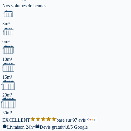
Nos volumes de
bennes
3m³
6m³
10m³
15m³
20m³
30m³
EXCELLENT
base sur 97 avis
G
o
o
g
l
Livraison 24h*
Devis gratuit
4.8/5 Google