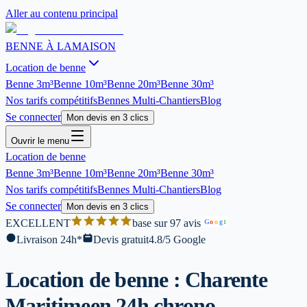
Aller au contenu principal
BENNE À LA
MAISON
Location de benne
Benne
3m³
Benne
10m³
Benne
20m³
Benne
30m³
Nos tarifs compétitifs
Bennes Multi-Chantiers
Blog
Se connecter
Mon devis en 3 clics
Ouvrir le menu
Location de benne
Benne
3m³
Benne
10m³
Benne
20m³
Benne
30m³
Nos tarifs compétitifs
Bennes Multi-Chantiers
Blog
Se connecter
Mon devis en 3 clics
EXCELLENT
base sur 97 avis
G
o
o
g
l
Livraison 24h*
Devis gratuit
4.8/5 Google
Location de benne : Charente
Maritime
en 24h chrono