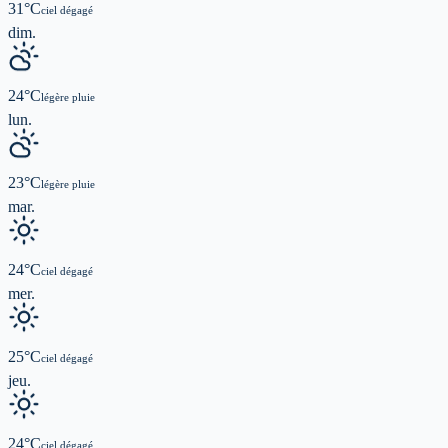
31
°C
ciel dégagé
dim.
24
°C
légère pluie
lun.
23
°C
légère pluie
mar.
24
°C
ciel dégagé
mer.
25
°C
ciel dégagé
jeu.
24
°C
ciel dégagé