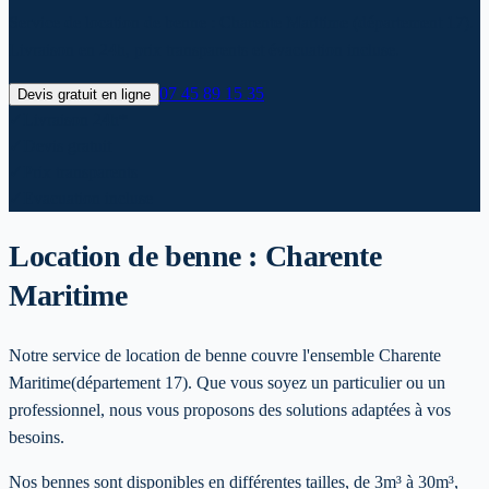
Service de location de benne : Charente Maritime (département 17).
Livraison en 24h, prix transparents et évacuation incluse.
07 45 89 15 35
Devis gratuit en ligne
✓
Livraison 24h*
✓
Devis gratuit
✓
Prix transparents
✓
Evacuation incluse
Location de benne :
Charente
Maritime
Notre service de location de benne couvre l'ensemble
Charente
Maritime
(département 17)
. Que vous soyez un particulier ou un
professionnel, nous vous proposons des solutions adaptées à vos
besoins.
Nos bennes sont disponibles en différentes tailles, de 3m³ à 30m³,