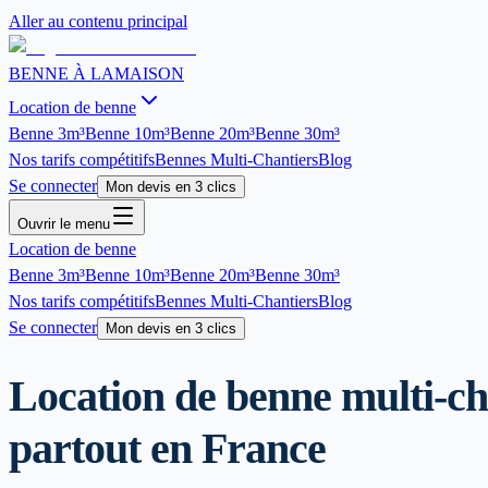
Aller au contenu principal
BENNE À LA
MAISON
Location de benne
Benne
3m³
Benne
10m³
Benne
20m³
Benne
30m³
Nos tarifs compétitifs
Bennes Multi-Chantiers
Blog
Se connecter
Mon devis en 3 clics
Ouvrir le menu
Location de benne
Benne
3m³
Benne
10m³
Benne
20m³
Benne
30m³
Nos tarifs compétitifs
Bennes Multi-Chantiers
Blog
Se connecter
Mon devis en 3 clics
Location de benne
multi-ch
partout en France