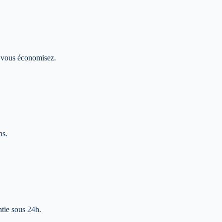
us vous économisez.
ns.
ntie sous 24h.