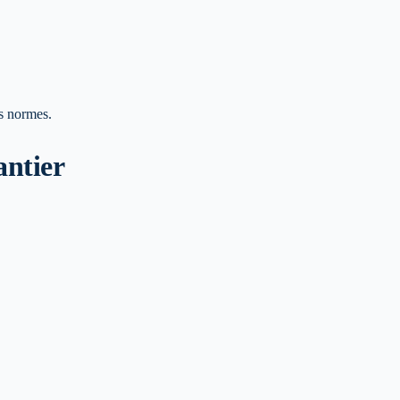
es normes.
antier