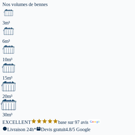
Nos volumes de
bennes
3m³
6m³
10m³
15m³
20m³
30m³
EXCELLENT
base sur 97 avis
G
o
o
g
l
Livraison 24h*
Devis gratuit
4.8/5 Google