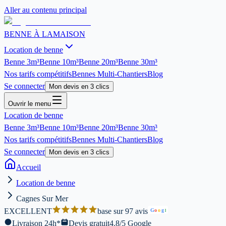
Aller au contenu principal
BENNE À LA
MAISON
Location de benne
Benne
3m³
Benne
10m³
Benne
20m³
Benne
30m³
Nos tarifs compétitifs
Bennes Multi-Chantiers
Blog
Se connecter
Mon devis en 3 clics
Ouvrir le menu
Location de benne
Benne
3m³
Benne
10m³
Benne
20m³
Benne
30m³
Nos tarifs compétitifs
Bennes Multi-Chantiers
Blog
Se connecter
Mon devis en 3 clics
Accueil
Location de benne
Cagnes Sur Mer
EXCELLENT
base sur 97 avis
G
o
o
g
l
Livraison 24h*
Devis gratuit
4.8/5 Google