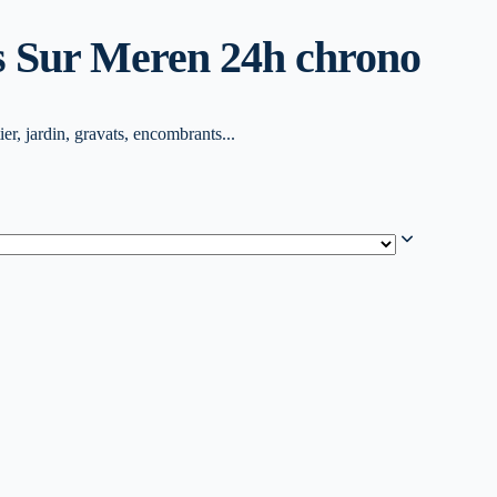
s Sur Mer
en 24h chrono
r, jardin, gravats, encombrants...