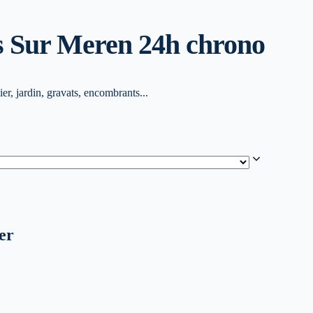
s Sur Mer
en 24h chrono
r, jardin, gravats, encombrants...
er