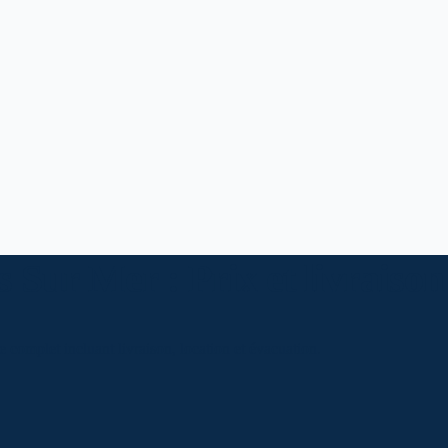
 Sur Mer : Prix et livraison
 complet incluant livraison, location et évacuation.