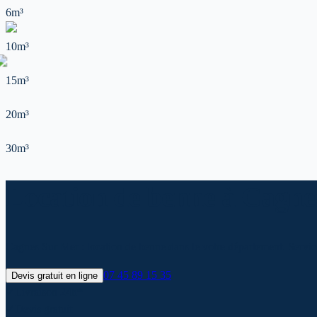
6m³
10m³
15m³
20m³
30m³
Location de benne à Cagnes
Cagnes Sur Mer : location de benne dans le votre département. Service
07 45 89 15 35
Devis gratuit en ligne
✓
Livraison 24h*
✓
Devis gratuit