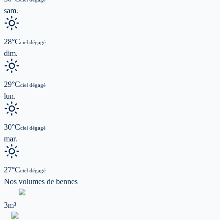
sam.
28
°C
ciel dégagé
dim.
29
°C
ciel dégagé
lun.
30
°C
ciel dégagé
mar.
27
°C
ciel dégagé
Nos volumes de
bennes
3m³