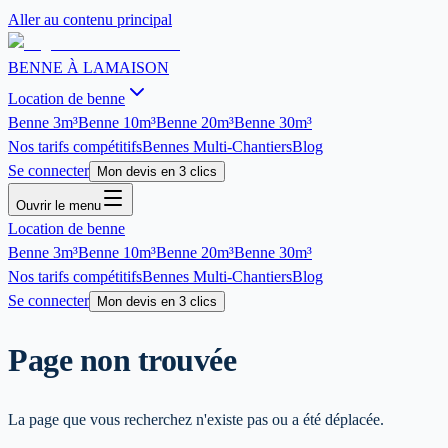
Aller au contenu principal
BENNE À LA
MAISON
Location de benne
Benne
3m³
Benne
10m³
Benne
20m³
Benne
30m³
Nos tarifs compétitifs
Bennes Multi-Chantiers
Blog
Se connecter
Mon devis en 3 clics
Ouvrir le menu
Location de benne
Benne
3m³
Benne
10m³
Benne
20m³
Benne
30m³
Nos tarifs compétitifs
Bennes Multi-Chantiers
Blog
Se connecter
Mon devis en 3 clics
Page non trouvée
La page que vous recherchez n'existe pas ou a été déplacée.