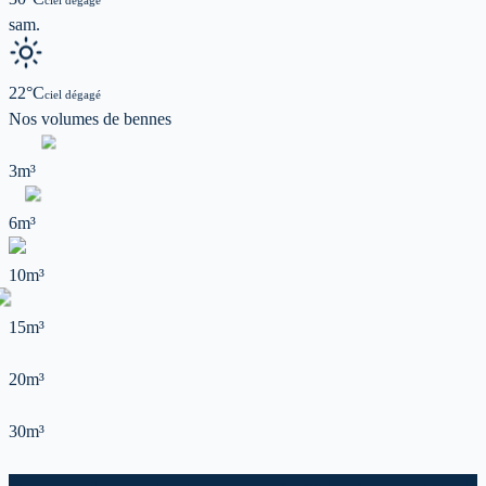
ciel dégagé
sam.
22
°C
ciel dégagé
Nos volumes de
bennes
3m³
6m³
10m³
15m³
20m³
30m³