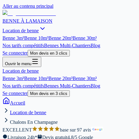
Aller au contenu principal
BENNE À LA
MAISON
Location de benne
Benne
3m³
Benne
10m³
Benne
20m³
Benne
30m³
Nos tarifs compétitifs
Bennes Multi-Chantiers
Blog
Se connecter
Mon devis en 3 clics
Ouvrir le menu
Location de benne
Benne
3m³
Benne
10m³
Benne
20m³
Benne
30m³
Nos tarifs compétitifs
Bennes Multi-Chantiers
Blog
Se connecter
Mon devis en 3 clics
Accueil
Location de benne
Chalons En Champagne
EXCELLENT
base sur 97 avis
G
o
o
g
l
Livraison 24h*
Devis gratuit
4.8/5 Google