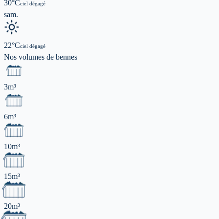
30
°C
ciel dégagé
sam.
22
°C
ciel dégagé
Nos volumes de
bennes
3m³
6m³
10m³
15m³
20m³