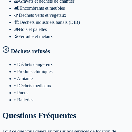
🧱
Gravats et dechets de chantier
🛋️
Encombrants et meubles
🌿
Dechets verts et vegetaux
🏗️
Dechets industriels banals (DIB)
🪵
Bois et palettes
⚙️
Ferraille et metaux
Déchets refusés
• Déchets dangereux
• Produits chimiques
• Amiante
• Déchets médicaux
• Pneus
• Batteries
Questions Fréquentes
Tout ce que vous devez savoir sur nos services de location de