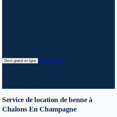
Location de benne à Chalons En
Champagne : Prix et livraison
2026
Location de benne à Chalons En Champagne (votre département) :
service express et professionnel. Évacuation de vos déchets en 24h,
tous types de bennes disponibles.
07 45 89 15 35
Devis gratuit en ligne
✓
Livraison 24h*
✓
Devis gratuit
✓
Prix transparents
✓
Evacuation incluse
Service de location de benne
à
Chalons En Champagne