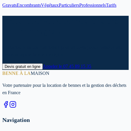
Gravats
Encombrants
Végétaux
Particuliers
Professionnels
Tarifs
Prêt à louer votre benne à Chalons
En Champagne ?
Contactez-nous dès maintenant pour un devis personnalisé et une
livraison rapide dans votre région.
Appeler le
07 45 89 15 35
Devis gratuit en ligne
BENNE À LA
MAISON
Votre partenaire pour la location de bennes et la gestion des déchets
en France
Navigation