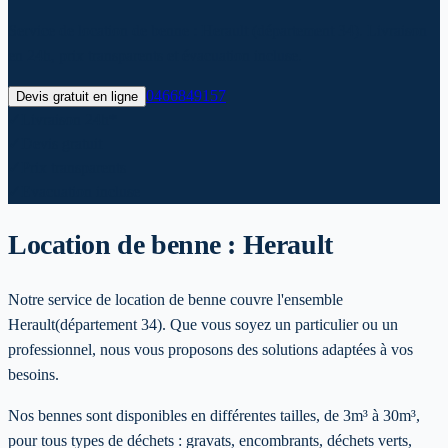
Service de location de benne : Herault (département 34). Livraison
en 24h, prix transparents et évacuation incluse.
0466849157
Devis gratuit en ligne
✓
Livraison 24h*
✓
Devis gratuit
✓
Prix transparents
✓
Evacuation incluse
Location de benne :
Herault
Notre service de location de benne couvre l'ensemble
Herault
(département 34)
. Que vous soyez un particulier ou un
professionnel, nous vous proposons des solutions adaptées à vos
besoins.
Nos bennes sont disponibles en différentes tailles, de 3m³ à 30m³,
pour tous types de déchets : gravats, encombrants, déchets verts,