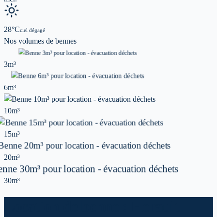
28
°C
ciel dégagé
Nos volumes de
bennes
3m³
6m³
10m³
15m³
20m³
30m³
Location de benne : Herault