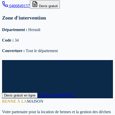
0466849157
Devis gratuit
Zone d'intervention
Département :
Herault
Code :
34
Couverture :
Tout le département
Prêt à louer votre benne à Herault ?
Contactez-nous dès maintenant pour un devis personnalisé et une
livraison rapide : Herault.
Appeler le
0466849157
Devis gratuit en ligne
BENNE À LA
MAISON
Votre partenaire pour la location de bennes et la gestion des déchets