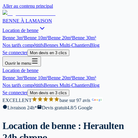
Aller au contenu principal
BENNE À LA
MAISON
Location de benne
Benne
3m³
Benne
10m³
Benne
20m³
Benne
30m³
Nos tarifs compétitifs
Bennes Multi-Chantiers
Blog
Se connecter
Mon devis en 3 clics
Ouvrir le menu
Location de benne
Benne
3m³
Benne
10m³
Benne
20m³
Benne
30m³
Nos tarifs compétitifs
Bennes Multi-Chantiers
Blog
Se connecter
Mon devis en 3 clics
EXCELLENT
base sur 97 avis
G
o
o
g
l
Livraison 24h*
Devis gratuit
4.8/5 Google
Location de benne : Herault
en
24h chrono