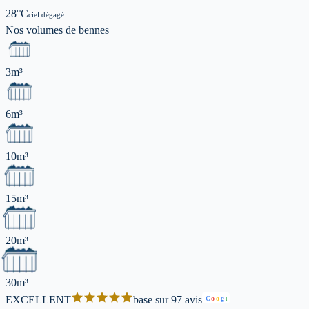
28
°C
ciel dégagé
Nos volumes de
bennes
3m³
6m³
10m³
15m³
20m³
30m³
EXCELLENT
base sur 97 avis
G
o
o
g
l