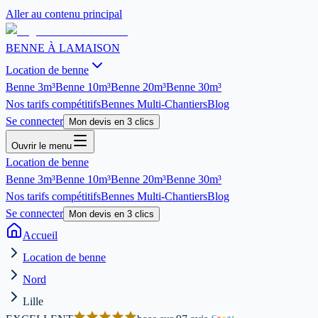
Aller au contenu principal
BENNE À LA
MAISON
Location de benne
Benne
3m³
Benne
10m³
Benne
20m³
Benne
30m³
Nos tarifs compétitifs
Bennes Multi-Chantiers
Blog
Se connecter
Mon devis en 3 clics
Ouvrir le menu
Location de benne
Benne
3m³
Benne
10m³
Benne
20m³
Benne
30m³
Nos tarifs compétitifs
Bennes Multi-Chantiers
Blog
Se connecter
Mon devis en 3 clics
Accueil
Location de benne
Nord
Lille
G
o
o
g