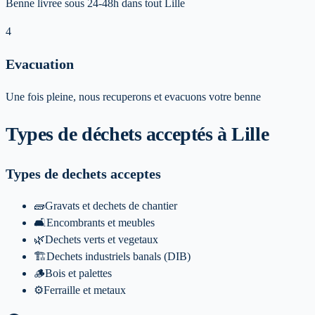
Benne livree sous 24-48h dans tout Lille
4
Evacuation
Une fois pleine, nous recuperons et evacuons votre benne
Types de déchets acceptés
à Lille
Types de dechets acceptes
🧱
Gravats et dechets de chantier
🛋️
Encombrants et meubles
🌿
Dechets verts et vegetaux
🏗️
Dechets industriels banals (DIB)
🪵
Bois et palettes
⚙️
Ferraille et metaux