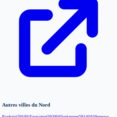
Autres villes du Nord
Roubaix
(
59100
)
Tourcoing
(
59200
)
Dunkerque
(
59140
)
Villeneuve-