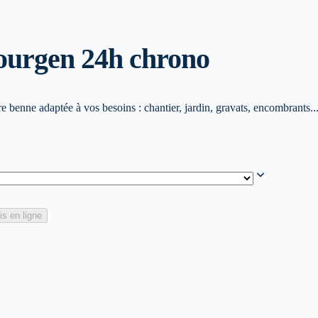
ourg
en 24h chrono
 benne adaptée à vos besoins : chantier, jardin, gravats, encombrants..
is en ligne