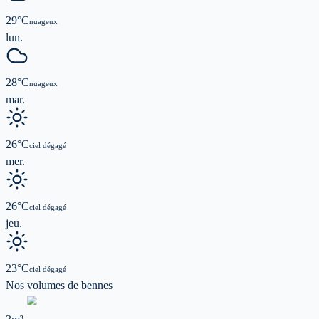
29
°C
nuageux
lun.
28
°C
nuageux
mar.
26
°C
ciel dégagé
mer.
26
°C
ciel dégagé
jeu.
23
°C
ciel dégagé
Nos volumes de
bennes