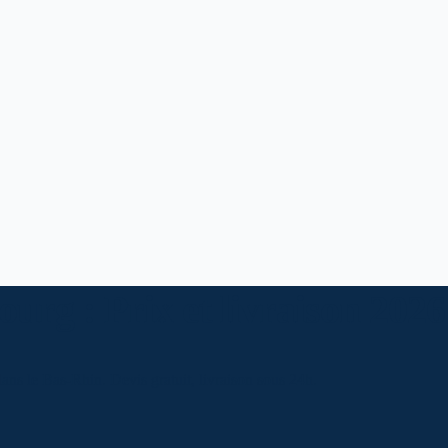
urg : Prix et livraison 2026
ans le Bas-Rhin. Devis gratuit, livraison sous 24h.