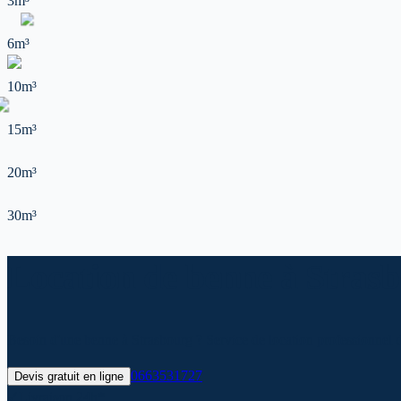
3m³
6m³
10m³
15m³
20m³
30m³
Location de benne à Strasbo
Besoin d'une benne à Strasbourg ? Service de location professionnel d
0663531727
Devis gratuit en ligne
✓
Livraison 24h*