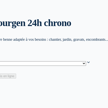
ourg
en 24h chrono
 benne adaptée à vos besoins : chantier, jardin, gravats, encombrants..
is en ligne