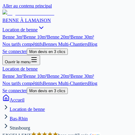
Aller au contenu principal
BENNE À LA
MAISON
Location de benne
Benne
3m³
Benne
10m³
Benne
20m³
Benne
30m³
Nos tarifs compétitifs
Bennes Multi-Chantiers
Blog
Se connecter
Mon devis en 3 clics
Ouvrir le menu
Location de benne
Benne
3m³
Benne
10m³
Benne
20m³
Benne
30m³
Nos tarifs compétitifs
Bennes Multi-Chantiers
Blog
Se connecter
Mon devis en 3 clics
Accueil
Location de benne
Bas-Rhin
Strasbourg
G
o
o
g