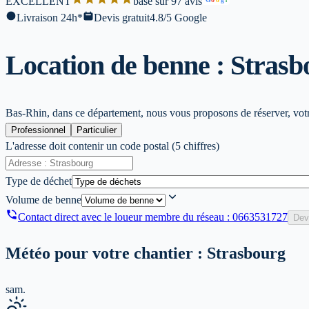
EXCELLENT
base sur 97 avis
l
Livraison 24h*
Devis gratuit
4.8/5 Google
Location de benne : Strasb
Bas-Rhin, dans ce département, nous vous proposons de réserver, votre
Professionnel
Particulier
L'adresse doit contenir un code postal (5 chiffres)
Type de déchet
Volume de benne
Contact direct avec le loueur membre du réseau :
0663531727
Dev
Météo pour votre chantier :
Strasbourg
sam.