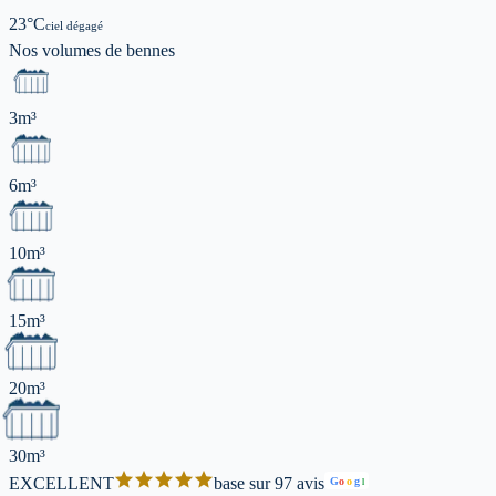
23
°C
ciel dégagé
Nos volumes de
bennes
3m³
6m³
10m³
15m³
20m³
30m³
EXCELLENT
base sur 97 avis
G
o
o
g
l