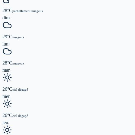
28
°C
partiellement nuageux
dim.
29
°C
nuageux
lun.
28
°C
nuageux
mar.
26
°C
ciel dégagé
mer.
26
°C
ciel dégagé
jeu.