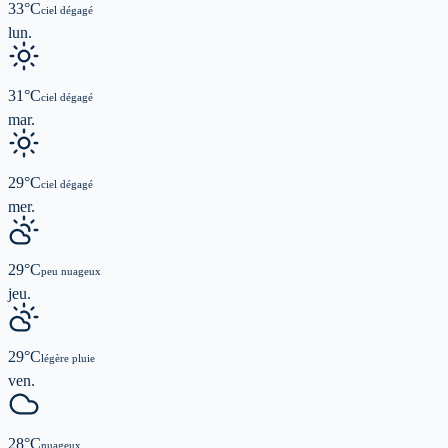
33
°C
ciel dégagé
lun.
31
°C
ciel dégagé
mar.
29
°C
ciel dégagé
mer.
29
°C
peu nuageux
jeu.
29
°C
légère pluie
ven.
28
°C
nuageux