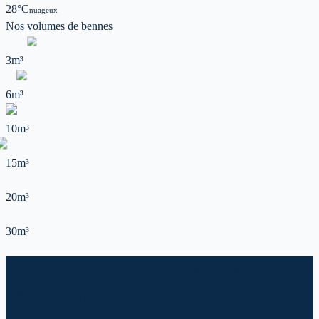
28
°C
nuageux
Nos volumes de
bennes
3m³
6m³
10m³
15m³
20m³
30m³
Location de benne : Alpes
Maritimes