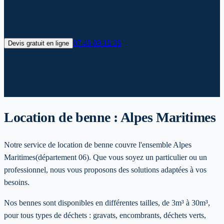
Service de location de benne : Alpes Maritimes (département 06).
Livraison en 24h, prix transparents et évacuation incluse.
07 45 89 15 35
Devis gratuit en ligne
✓
Livraison 24h*
✓
Devis gratuit
✓
Prix transparents
✓
Evacuation incluse
Location de benne :
Alpes Maritimes
Notre service de location de benne couvre l'ensemble
Alpes
Maritimes
(département 06)
. Que vous soyez un particulier ou un
professionnel, nous vous proposons des solutions adaptées à vos
besoins.
Nos bennes sont disponibles en différentes tailles, de 3m³ à 30m³,
pour tous types de déchets : gravats, encombrants, déchets verts,