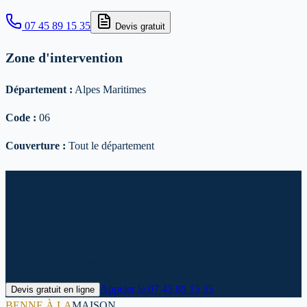
07 45 89 15 35
Devis gratuit
Zone d'intervention
Département :
Alpes Maritimes
Code :
06
Couverture :
Tout le département
Prêt à louer votre benne à Alpes
Maritimes ?
Contactez-nous dès maintenant pour un devis personnalisé et une
livraison rapide : Alpes Maritimes.
Appeler le
07 45 89 15 35
Devis gratuit en ligne
BENNE À LA
MAISON