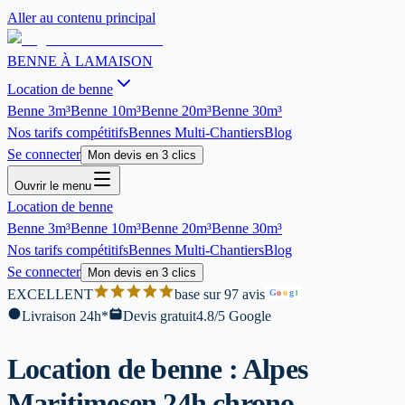
Aller au contenu principal
BENNE À LA
MAISON
Location de benne
Benne
3m³
Benne
10m³
Benne
20m³
Benne
30m³
Nos tarifs compétitifs
Bennes Multi-Chantiers
Blog
Se connecter
Mon devis en 3 clics
Ouvrir le menu
Location de benne
Benne
3m³
Benne
10m³
Benne
20m³
Benne
30m³
Nos tarifs compétitifs
Bennes Multi-Chantiers
Blog
Se connecter
Mon devis en 3 clics
EXCELLENT
base sur 97 avis
G
o
o
g
l
Livraison 24h*
Devis gratuit
4.8/5 Google
Location de benne : Alpes
Maritimes
en 24h chrono