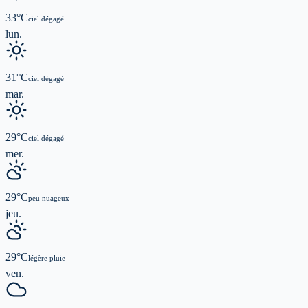
33
°C
ciel dégagé
lun.
31
°C
ciel dégagé
mar.
29
°C
ciel dégagé
mer.
29
°C
peu nuageux
jeu.
29
°C
légère pluie
ven.