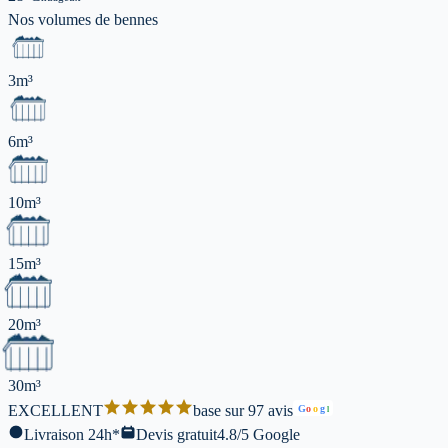
Nos volumes de
bennes
3m³
6m³
10m³
15m³
20m³
30m³
EXCELLENT
base sur 97 avis
G
o
o
g
l
Livraison 24h*
Devis gratuit
4.8/5 Google