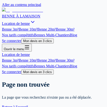
Aller au contenu principal
BENNE À LA
MAISON
Location de benne
Benne
3m³
Benne
10m³
Benne
20m³
Benne
30m³
Nos tarifs compétitifs
Bennes Multi-Chantiers
Blog
Se connecter
Mon devis en 3 clics
Ouvrir le menu
Location de benne
Benne
3m³
Benne
10m³
Benne
20m³
Benne
30m³
Nos tarifs compétitifs
Bennes Multi-Chantiers
Blog
Se connecter
Mon devis en 3 clics
Page non trouvée
La page que vous recherchez n'existe pas ou a été déplacée.
Retour à l'accueil