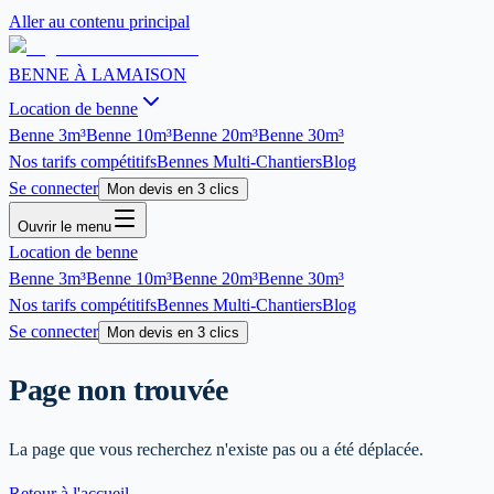
Aller au contenu principal
BENNE À LA
MAISON
Location de benne
Benne
3m³
Benne
10m³
Benne
20m³
Benne
30m³
Nos tarifs compétitifs
Bennes Multi-Chantiers
Blog
Se connecter
Mon devis en 3 clics
Ouvrir le menu
Location de benne
Benne
3m³
Benne
10m³
Benne
20m³
Benne
30m³
Nos tarifs compétitifs
Bennes Multi-Chantiers
Blog
Se connecter
Mon devis en 3 clics
Page non trouvée
La page que vous recherchez n'existe pas ou a été déplacée.
Retour à l'accueil