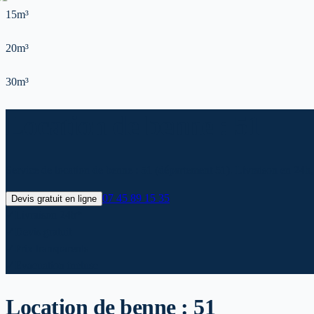
15m³
20m³
30m³
Location de benne : 51
Service de location de benne : 51 (département 51). Livraison en 24h, 
07 45 89 15 35
Devis gratuit en ligne
✓
Livraison 24h*
✓
Devis gratuit
✓
Prix transparents
✓
Evacuation incluse
Location de benne :
51