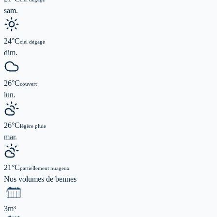
sam.
24
°C
ciel dégagé
dim.
26
°C
couvert
lun.
26
°C
légère pluie
mar.
21
°C
partiellement nuageux
Nos volumes de
bennes
3m³