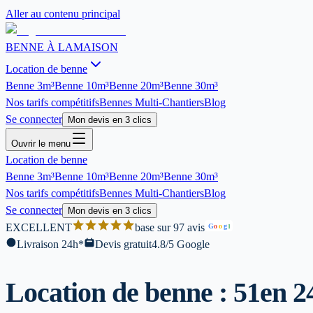
Aller au contenu principal
BENNE À LA
MAISON
Location de benne
Benne
3m³
Benne
10m³
Benne
20m³
Benne
30m³
Nos tarifs compétitifs
Bennes Multi-Chantiers
Blog
Se connecter
Mon devis en 3 clics
Ouvrir le menu
Location de benne
Benne
3m³
Benne
10m³
Benne
20m³
Benne
30m³
Nos tarifs compétitifs
Bennes Multi-Chantiers
Blog
Se connecter
Mon devis en 3 clics
EXCELLENT
base sur 97 avis
G
o
o
g
l
Livraison 24h*
Devis gratuit
4.8/5 Google
Location de benne : 51
en 2