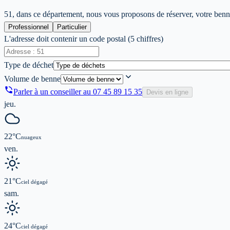
51, dans ce département, nous vous proposons de réserver, votre benne 
Professionnel
Particulier
L'adresse doit contenir un code postal (5 chiffres)
Type de déchet
Volume de benne
Parler à un conseiller au
07 45 89 15 35
Devis en ligne
jeu.
22
°C
nuageux
ven.
21
°C
ciel dégagé
sam.
24
°C
ciel dégagé