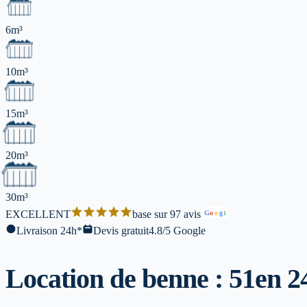
6m³
10m³
15m³
20m³
30m³
EXCELLENT
base sur 97 avis
G
o
o
g
l
Livraison 24h*
Devis gratuit
4.8/5 Google
Location de benne : 51
en 2