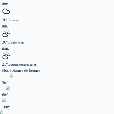
dim.
26
°C
couvert
lun.
26
°C
légère pluie
mar.
21
°C
partiellement nuageux
Nos volumes de
bennes
3m³
6m³
10m³