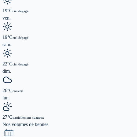
19
°C
ciel dégagé
ven.
19
°C
ciel dégagé
sam.
22
°C
ciel dégagé
dim.
26
°C
couvert
lun.
27
°C
partiellement nuageux
Nos volumes de
bennes