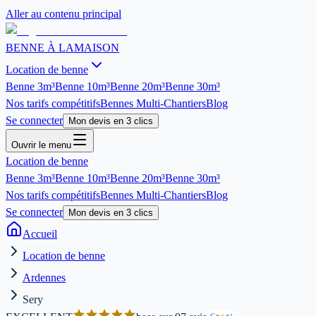
Aller au contenu principal
BENNE À LA
MAISON
Location de benne
Benne
3m³
Benne
10m³
Benne
20m³
Benne
30m³
Nos tarifs compétitifs
Bennes Multi-Chantiers
Blog
Se connecter
Mon devis en 3 clics
Ouvrir le menu
Location de benne
Benne
3m³
Benne
10m³
Benne
20m³
Benne
30m³
Nos tarifs compétitifs
Bennes Multi-Chantiers
Blog
Se connecter
Mon devis en 3 clics
Accueil
Location de benne
Ardennes
Sery
G
o
o
g