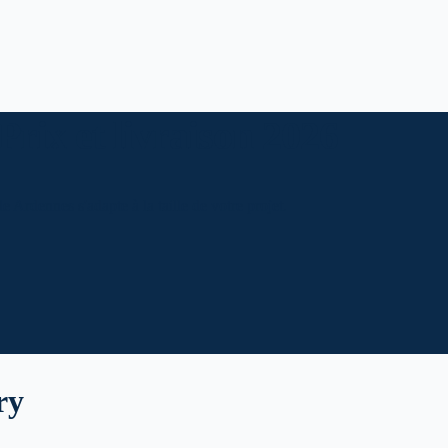
Prix et livraison 2026
e Ardennes s'adapte à la taille de votre projet.
ry