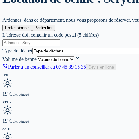
Ardennes, dans ce département, nous vous proposons de réserver, votre
Professionnel
Particulier
L'adresse doit contenir un code postal (5 chiffres)
Type de déchet
Volume de benne
Parler à un conseiller au
07 45 89 15 35
Devis en ligne
jeu.
19
°C
ciel dégagé
ven.
19
°C
ciel dégagé
sam.