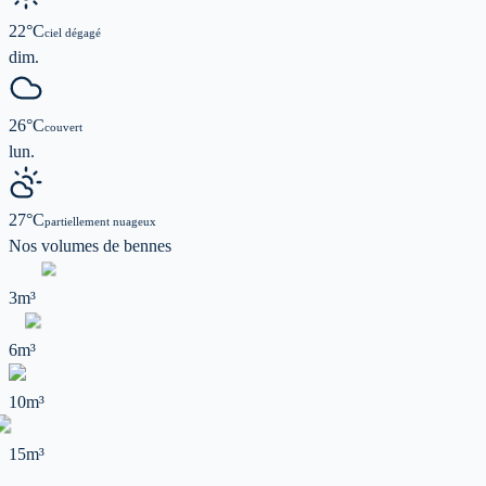
22
°C
ciel dégagé
dim.
26
°C
couvert
lun.
27
°C
partiellement nuageux
Nos volumes de
bennes
3m³
6m³
10m³
15m³