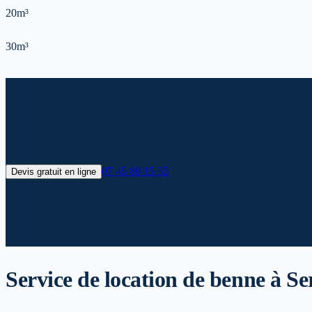
20m³
30m³
Location de benne à Sery : 
Vous êtes artisan ou particulier à Sery ? Notre service de bennes dans l
07 45 89 15 35
Devis gratuit en ligne
✓
Livraison 24h*
✓
Devis gratuit
✓
Prix transparents
✓
Evacuation incluse
Service de location de benne
à Se