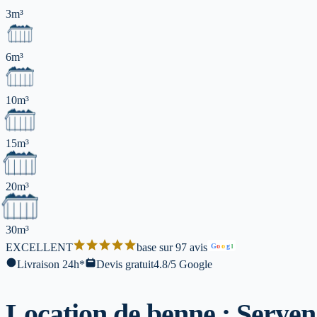
3m³
6m³
10m³
15m³
20m³
30m³
EXCELLENT
base sur 97 avis
G
o
o
g
l
Livraison 24h*
Devis gratuit
4.8/5 Google
Location de benne : Sery
en