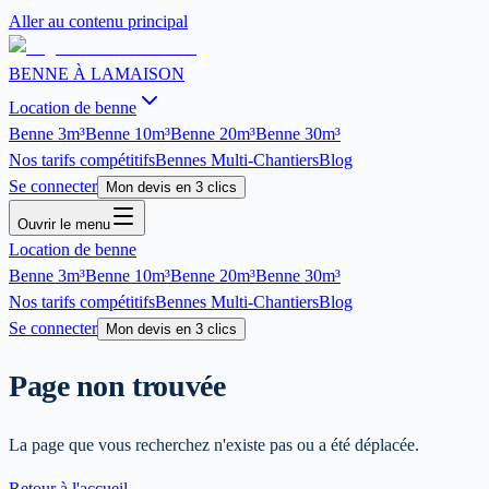
Aller au contenu principal
BENNE À LA
MAISON
Location de benne
Benne
3m³
Benne
10m³
Benne
20m³
Benne
30m³
Nos tarifs compétitifs
Bennes Multi-Chantiers
Blog
Se connecter
Mon devis en 3 clics
Ouvrir le menu
Location de benne
Benne
3m³
Benne
10m³
Benne
20m³
Benne
30m³
Nos tarifs compétitifs
Bennes Multi-Chantiers
Blog
Se connecter
Mon devis en 3 clics
Page non trouvée
La page que vous recherchez n'existe pas ou a été déplacée.
Retour à l'accueil