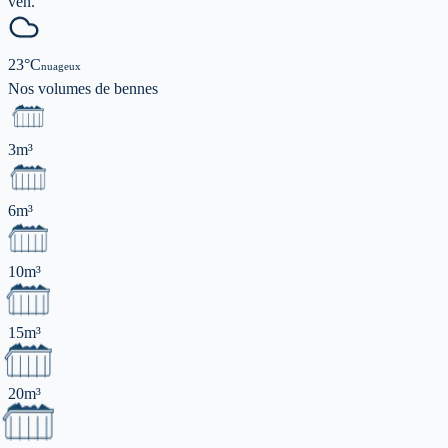
ven.
23
°C
nuageux
Nos volumes de
bennes
3m³
6m³
10m³
15m³
20m³