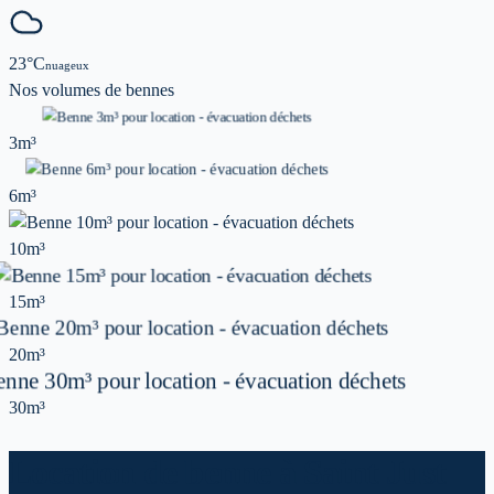
23
°C
nuageux
Nos volumes de
bennes
3m³
6m³
10m³
15m³
20m³
30m³
Location de benne à Saint Just