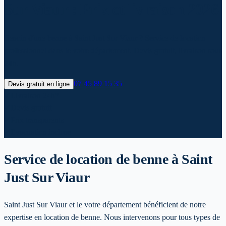
Sur Viaur : Prix et livraison 2026
Besoin d'une benne à Saint Just Sur Viaur ? Service de location
professionnel dans le votre département. Devis gratuit, livraison sous
24h.
07 45 89 15 35
Devis gratuit en ligne
✓
Livraison 24h*
✓
Devis gratuit
✓
Prix transparents
✓
Evacuation incluse
Service de location de benne
à Saint
Just Sur Viaur
Saint Just Sur Viaur et le votre département bénéficient de notre
expertise en location de benne. Nous intervenons pour tous types de