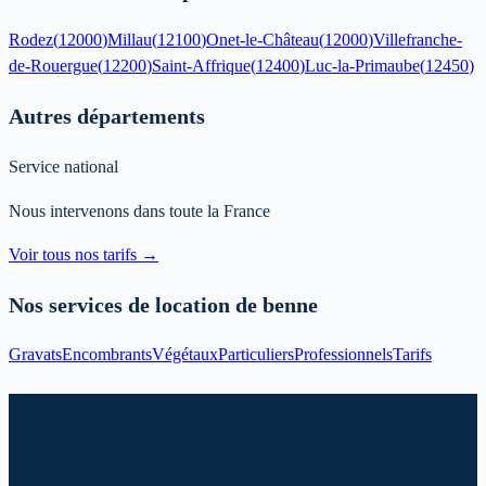
Rodez
(
12000
)
Millau
(
12100
)
Onet-le-Château
(
12000
)
Villefranche-
de-Rouergue
(
12200
)
Saint-Affrique
(
12400
)
Luc-la-Primaube
(
12450
)
Autres départements
Service national
Nous intervenons dans toute la France
Voir tous nos tarifs →
Nos services de location de benne
Gravats
Encombrants
Végétaux
Particuliers
Professionnels
Tarifs
Prêt à louer votre benne à Saint Just
Sur Viaur ?