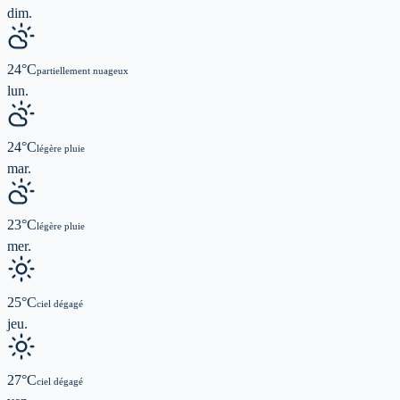
dim.
24
°C
partiellement nuageux
lun.
24
°C
légère pluie
mar.
23
°C
légère pluie
mer.
25
°C
ciel dégagé
jeu.
27
°C
ciel dégagé