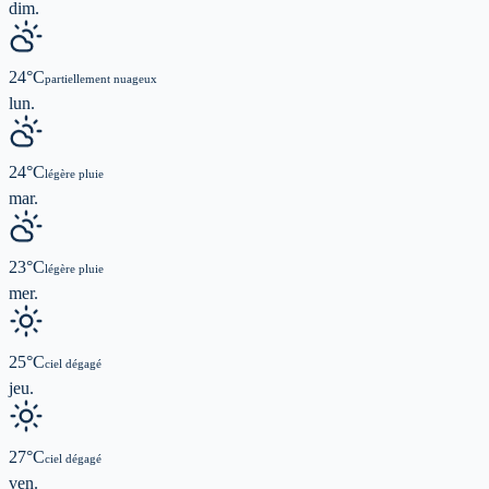
dim.
24
°C
partiellement nuageux
lun.
24
°C
légère pluie
mar.
23
°C
légère pluie
mer.
25
°C
ciel dégagé
jeu.
27
°C
ciel dégagé
ven.