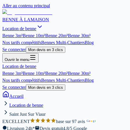
Aller au contenu principal
BENNE À LA
MAISON
Location de benne
Benne
3m³
Benne
10m³
Benne
20m³
Benne
30m³
Nos tarifs compétitifs
Bennes Multi-Chantiers
Blog
Se connecter
Mon devis en 3 clics
Ouvrir le menu
Location de benne
Benne
3m³
Benne
10m³
Benne
20m³
Benne
30m³
Nos tarifs compétitifs
Bennes Multi-Chantiers
Blog
Se connecter
Mon devis en 3 clics
Accueil
Location de benne
Saint Just Sur Viaur
EXCELLENT
base sur 97 avis
G
o
o
g
l
Livraison 24h*
Devis gratuit
4.8/5 Google