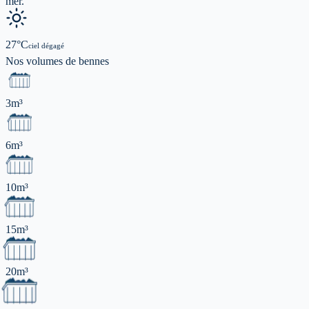
mer.
27
°C
ciel dégagé
Nos volumes de
bennes
3m³
6m³
10m³
15m³
20m³