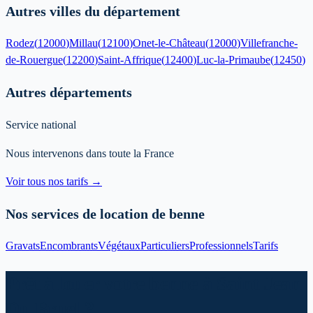
Autres villes du département
Rodez
(
12000
)
Millau
(
12100
)
Onet-le-Château
(
12000
)
Villefranche-
de-Rouergue
(
12200
)
Saint-Affrique
(
12400
)
Luc-la-Primaube
(
12450
)
Autres départements
Service national
Nous intervenons dans toute la France
Voir tous nos tarifs →
Nos services de location de benne
Gravats
Encombrants
Végétaux
Particuliers
Professionnels
Tarifs
Prêt à louer votre benne à Saint Jean
Du Bruel ?