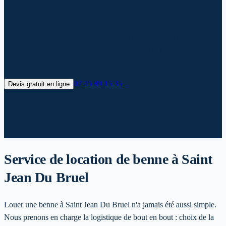
Du Bruel : Prix et livraison 2026
Louez une benne à Saint Jean Du Bruel et faites-vous livrer en 24h
dans le votre département. Nos équipes gèrent le transport et le
traitement réglementaire de vos déchets.
07 45 89 15 35
Devis gratuit en ligne
✓
Livraison 24h*
✓
Devis gratuit
✓
Prix transparents
✓
Evacuation incluse
Service de location de benne
à Saint
Jean Du Bruel
Louer une benne à Saint Jean Du Bruel n'a jamais été aussi simple.
Nous prenons en charge la logistique de bout en bout : choix de la