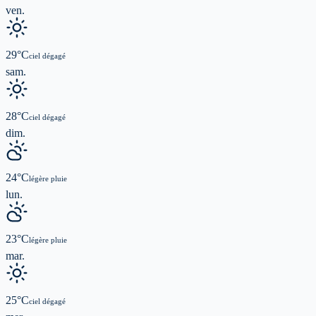
ven.
29
°C
ciel dégagé
sam.
28
°C
ciel dégagé
dim.
24
°C
légère pluie
lun.
23
°C
légère pluie
mar.
25
°C
ciel dégagé