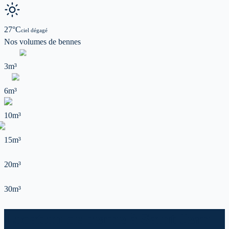
27
°C
ciel dégagé
Nos volumes de
bennes
3m³
6m³
10m³
15m³
20m³
30m³
Location de benne à Saint Jean