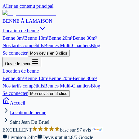
Aller au contenu principal
BENNE À LA
MAISON
Location de benne
Benne
3m³
Benne
10m³
Benne
20m³
Benne
30m³
Nos tarifs compétitifs
Bennes Multi-Chantiers
Blog
Se connecter
Mon devis en 3 clics
Ouvrir le menu
Location de benne
Benne
3m³
Benne
10m³
Benne
20m³
Benne
30m³
Nos tarifs compétitifs
Bennes Multi-Chantiers
Blog
Se connecter
Mon devis en 3 clics
Accueil
Location de benne
Saint Jean Du Bruel
EXCELLENT
base sur 97 avis
G
o
o
g
l
Livraison 24h*
Devis gratuit
4.8/5 Google