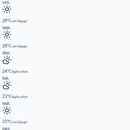
ven.
29
°C
ciel dégagé
sam.
28
°C
ciel dégagé
dim.
24
°C
légère pluie
lun.
23
°C
légère pluie
mar.
25
°C
ciel dégagé
mer.