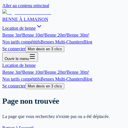
Aller au contenu principal
BENNE À LA
MAISON
Location de benne
Benne
3m³
Benne
10m³
Benne
20m³
Benne
30m³
Nos tarifs compétitifs
Bennes Multi-Chantiers
Blog
Se connecter
Mon devis en 3 clics
Ouvrir le menu
Location de benne
Benne
3m³
Benne
10m³
Benne
20m³
Benne
30m³
Nos tarifs compétitifs
Bennes Multi-Chantiers
Blog
Se connecter
Mon devis en 3 clics
Page non trouvée
La page que vous recherchez n'existe pas ou a été déplacée.
Retour à l'accueil