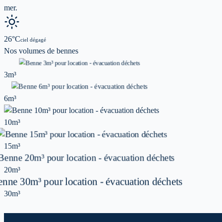
mer.
26
°C
ciel dégagé
Nos volumes de
bennes
3m³
6m³
10m³
15m³
20m³
30m³