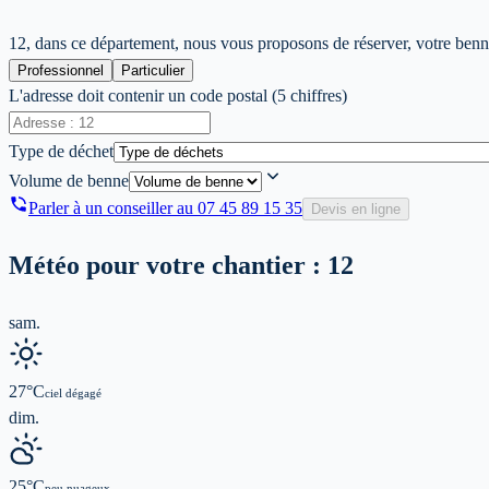
12, dans ce département, nous vous proposons de réserver, votre benne 
Professionnel
Particulier
L'adresse doit contenir un code postal (5 chiffres)
Type de déchet
Volume de benne
Parler à un conseiller au
07 45 89 15 35
Devis en ligne
Météo pour votre chantier :
12
sam.
27
°C
ciel dégagé
dim.
25
°C
peu nuageux