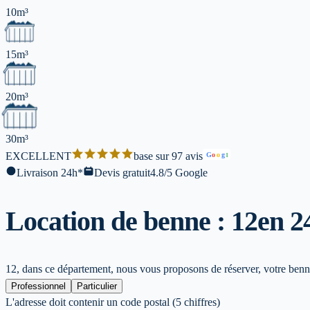
10m³
15m³
20m³
30m³
EXCELLENT
base sur 97 avis
G
o
o
g
l
Livraison 24h*
Devis gratuit
4.8/5 Google
Location de benne : 12
en 2
12, dans ce département, nous vous proposons de réserver, votre benne 
Professionnel
Particulier
L'adresse doit contenir un code postal (5 chiffres)