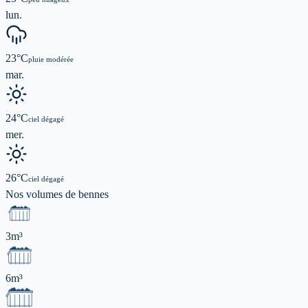
lun.
23
°C
pluie modérée
mar.
24
°C
ciel dégagé
mer.
26
°C
ciel dégagé
Nos volumes de
bennes
3m³
6m³