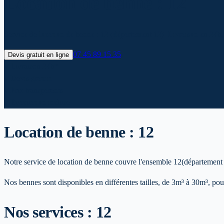
Location de benne : 12
Service de location de benne : 12 (département 12). Livraison en 24h, 
07 45 89 15 35
Devis gratuit en ligne
✓
Livraison 24h*
✓
Devis gratuit
✓
Prix transparents
✓
Evacuation incluse
Location de benne :
12
Notre service de location de benne couvre l'ensemble
12
(département
Nos bennes sont disponibles en différentes tailles, de 3m³ à 30m³, pour
Nos services :
12