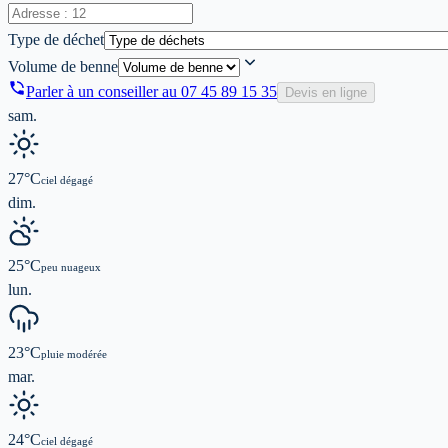
Type de déchet
Volume de benne
Parler à un conseiller au
07 45 89 15 35
Devis en ligne
sam.
27
°C
ciel dégagé
dim.
25
°C
peu nuageux
lun.
23
°C
pluie modérée
mar.
24
°C
ciel dégagé