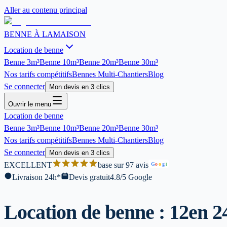
Aller au contenu principal
BENNE À LA
MAISON
Location de benne
Benne
3m³
Benne
10m³
Benne
20m³
Benne
30m³
Nos tarifs compétitifs
Bennes Multi-Chantiers
Blog
Se connecter
Mon devis en 3 clics
Ouvrir le menu
Location de benne
Benne
3m³
Benne
10m³
Benne
20m³
Benne
30m³
Nos tarifs compétitifs
Bennes Multi-Chantiers
Blog
Se connecter
Mon devis en 3 clics
EXCELLENT
base sur 97 avis
G
o
o
g
l
Livraison 24h*
Devis gratuit
4.8/5 Google
Location de benne : 12
en 2