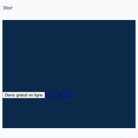
30m³
Location de benne à Saint
Georges De Luzencon : Prix et
livraison 2026
Location de benne Saint Georges De Luzencon : spécialiste du votre
département. Bennes 3m³, 6m³, 10m³, 15m³, 20m³ et 30m³
disponibles immédiatement.
07 45 89 15 35
Devis gratuit en ligne
✓
Livraison 24h*
✓
Devis gratuit
✓
Prix transparents
✓
Evacuation incluse