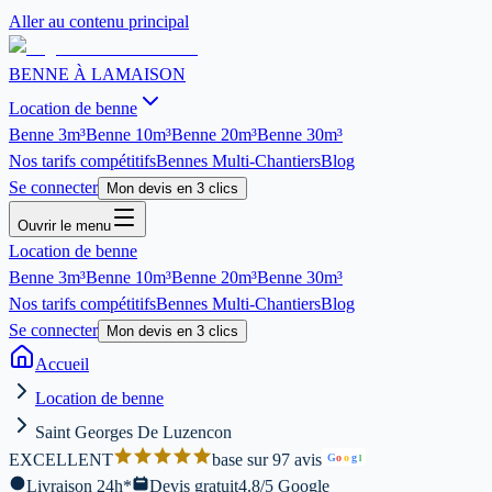
Aller au contenu principal
BENNE À LA
MAISON
Location de benne
Benne
3m³
Benne
10m³
Benne
20m³
Benne
30m³
Nos tarifs compétitifs
Bennes Multi-Chantiers
Blog
Se connecter
Mon devis en 3 clics
Ouvrir le menu
Location de benne
Benne
3m³
Benne
10m³
Benne
20m³
Benne
30m³
Nos tarifs compétitifs
Bennes Multi-Chantiers
Blog
Se connecter
Mon devis en 3 clics
Accueil
Location de benne
Saint Georges De Luzencon
EXCELLENT
base sur 97 avis
G
o
o
g
l
Livraison 24h*
Devis gratuit
4.8/5 Google