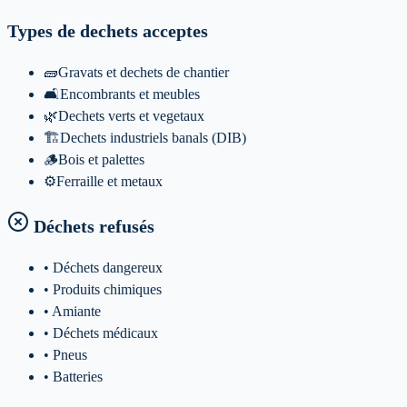
Types de dechets acceptes
🧱
Gravats et dechets de chantier
🛋️
Encombrants et meubles
🌿
Dechets verts et vegetaux
🏗️
Dechets industriels banals (DIB)
🪵
Bois et palettes
⚙️
Ferraille et metaux
Déchets refusés
• Déchets dangereux
• Produits chimiques
• Amiante
• Déchets médicaux
• Pneus
• Batteries