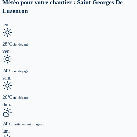
Météo pour votre chantier :
Saint Georges De
Luzencon
jeu.
28
°C
ciel dégagé
ven.
24
°C
ciel dégagé
sam.
26
°C
ciel dégagé
dim.
24
°C
partiellement nuageux
lun.