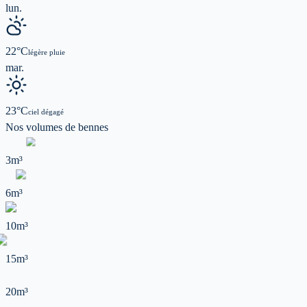
lun.
22
°C
légère pluie
mar.
23
°C
ciel dégagé
Nos volumes de
bennes
3m³
6m³
10m³
15m³
20m³