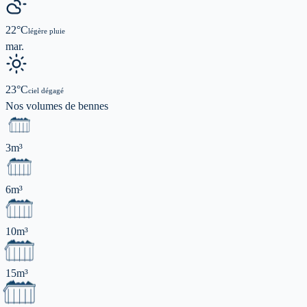
22
°C
légère pluie
mar.
23
°C
ciel dégagé
Nos volumes de
bennes
3m³
6m³
10m³
15m³