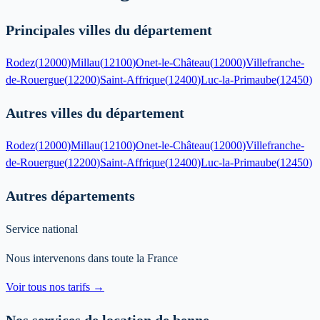
Principales villes du département
Rodez
(
12000
)
Millau
(
12100
)
Onet-le-Château
(
12000
)
Villefranche-
de-Rouergue
(
12200
)
Saint-Affrique
(
12400
)
Luc-la-Primaube
(
12450
)
Autres villes du département
Rodez
(
12000
)
Millau
(
12100
)
Onet-le-Château
(
12000
)
Villefranche-
de-Rouergue
(
12200
)
Saint-Affrique
(
12400
)
Luc-la-Primaube
(
12450
)
Autres départements
Service national
Nous intervenons dans toute la France
Voir tous nos tarifs →