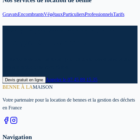
Nos services de location de benne
Gravats
Encombrants
Végétaux
Particuliers
Professionnels
Tarifs
Prêt à louer votre benne à Saint
Georges De Luzencon ?
Contactez-nous dès maintenant pour un devis personnalisé et une
livraison rapide dans votre région.
Appeler le
07 45 89 15 35
Devis gratuit en ligne
BENNE À LA
MAISON
Votre partenaire pour la location de bennes et la gestion des déchets
en France
Navigation