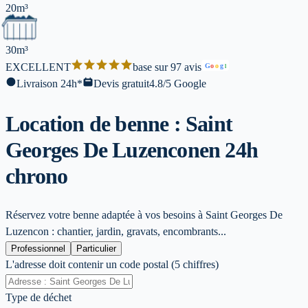
20m³
30m³
EXCELLENT
base sur 97 avis
G
o
o
g
l
Livraison 24h*
Devis gratuit
4.8/5 Google
Location de benne : Saint
Georges De Luzencon
en 24h
chrono
Réservez votre benne adaptée à vos besoins à Saint Georges De
Luzencon : chantier, jardin, gravats, encombrants...
Professionnel
Particulier
L'adresse doit contenir un code postal (5 chiffres)
Type de déchet