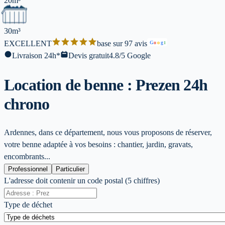
20m³
30m³
EXCELLENT
base sur 97 avis
G
o
o
g
l
Livraison 24h*
Devis gratuit
4.8/5 Google
Location de benne : Prez
en 24h
chrono
Ardennes, dans ce département, nous vous proposons de réserver,
votre benne adaptée à vos besoins : chantier, jardin, gravats,
encombrants...
Professionnel
Particulier
L'adresse doit contenir un code postal (5 chiffres)
Type de déchet