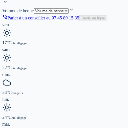
Volume de benne
Parler à un conseiller au
07 45 89 15 35
Devis en ligne
ven.
17
°C
ciel dégagé
sam.
22
°C
ciel dégagé
dim.
24
°C
nuageux
lun.
24
°C
ciel dégagé
mar.