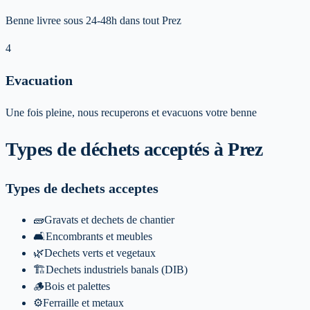
Benne livree sous 24-48h dans tout Prez
4
Evacuation
Une fois pleine, nous recuperons et evacuons votre benne
Types de déchets acceptés
à Prez
Types de dechets acceptes
🧱
Gravats et dechets de chantier
🛋️
Encombrants et meubles
🌿
Dechets verts et vegetaux
🏗️
Dechets industriels banals (DIB)
🪵
Bois et palettes
⚙️
Ferraille et metaux