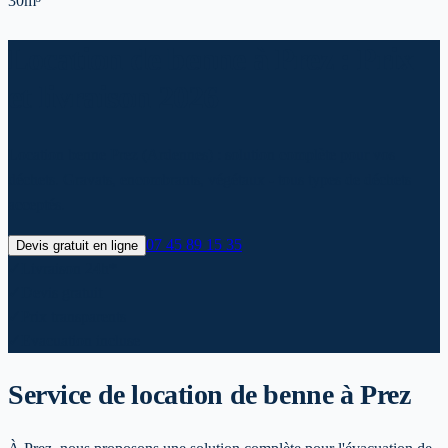
30m³
Location de benne à Prez : Prix
et livraison 2026
Location benne Prez (Ardennes) : solution complète pour vos
déchets. Gravats, encombrants, végétaux - tous types de déchets
acceptés.
07 45 89 15 35
Devis gratuit en ligne
✓
Livraison 24h*
✓
Devis gratuit
✓
Prix transparents
✓
Evacuation incluse
Service de location de benne
à Prez