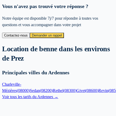
Vous n'avez pas trouvé votre réponse ?
Notre équipe est disponible 7j/7 pour répondre à toutes vos
questions et vous accompagner dans votre projet
Contactez-nous
Demander un rappel
Location de benne dans les environs
de
Prez
Principales villes du Ardennes
Charleville-
Mézières
(
08000
)
Sedan
(
08200
)
Rethel
(
08300
)
Givet
(
08600
)
Revin
(
085
Voir tous les tarifs du
Ardennes
→