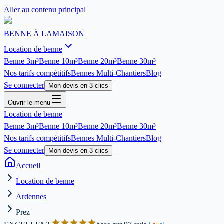
Aller au contenu principal
BENNE À LA
MAISON
Location de benne
Benne
3m³
Benne
10m³
Benne
20m³
Benne
30m³
Nos tarifs compétitifs
Bennes Multi-Chantiers
Blog
Se connecter
Mon devis en 3 clics
Ouvrir le menu
Location de benne
Benne
3m³
Benne
10m³
Benne
20m³
Benne
30m³
Nos tarifs compétitifs
Bennes Multi-Chantiers
Blog
Se connecter
Mon devis en 3 clics
Accueil
Location de benne
Ardennes
Prez
G
o
o
g