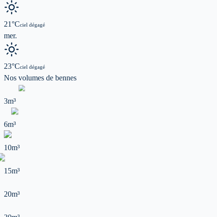
21
°C
ciel dégagé
mer.
23
°C
ciel dégagé
Nos volumes de
bennes
3m³
6m³
10m³
15m³
20m³