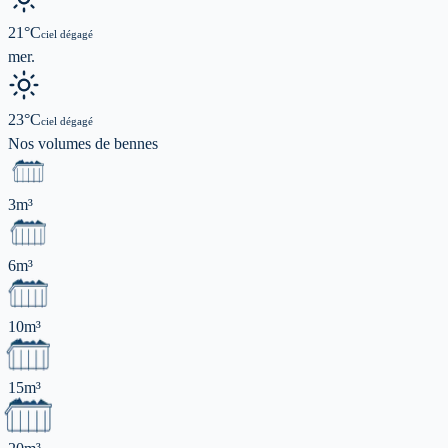
21
°C
ciel dégagé
mer.
23
°C
ciel dégagé
Nos volumes de
bennes
3m³
6m³
10m³
15m³