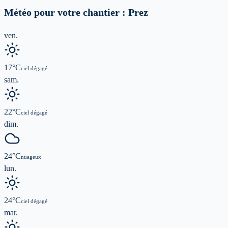
Météo pour votre chantier :
Prez
ven.
17
°C
ciel dégagé
sam.
22
°C
ciel dégagé
dim.
24
°C
nuageux
lun.
24
°C
ciel dégagé
mar.