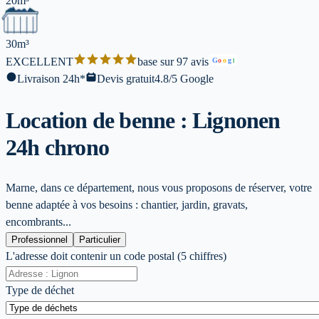
20m³
30m³
EXCELLENT
base sur 97 avis
G
o
o
g
l
Livraison 24h*
Devis gratuit
4.8/5 Google
Location de benne : Lignon
en
24h chrono
Marne, dans ce département, nous vous proposons de réserver, votre
benne adaptée à vos besoins : chantier, jardin, gravats,
encombrants...
Professionnel
Particulier
L'adresse doit contenir un code postal (5 chiffres)
Type de déchet