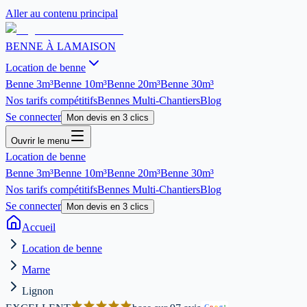
Aller au contenu principal
BENNE À LA
MAISON
Location de benne
Benne
3m³
Benne
10m³
Benne
20m³
Benne
30m³
Nos tarifs compétitifs
Bennes Multi-Chantiers
Blog
Se connecter
Mon devis en 3 clics
Ouvrir le menu
Location de benne
Benne
3m³
Benne
10m³
Benne
20m³
Benne
30m³
Nos tarifs compétitifs
Bennes Multi-Chantiers
Blog
Se connecter
Mon devis en 3 clics
Accueil
Location de benne
Marne
Lignon
G
o
o
g