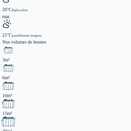
26
°C
légère pluie
mar.
21
°C
partiellement nuageux
Nos volumes de
bennes
3m³
6m³
10m³
15m³