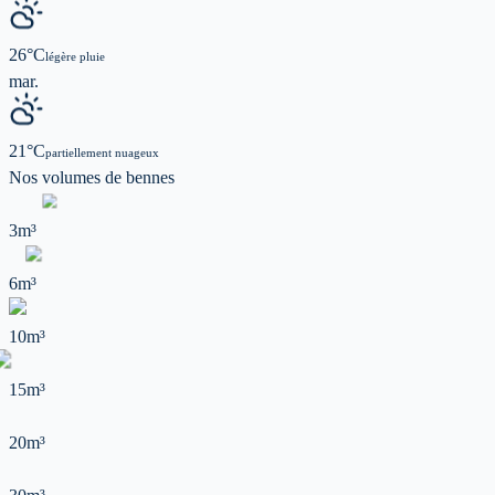
26
°C
légère pluie
mar.
21
°C
partiellement nuageux
Nos volumes de
bennes
3m³
6m³
10m³
15m³
20m³