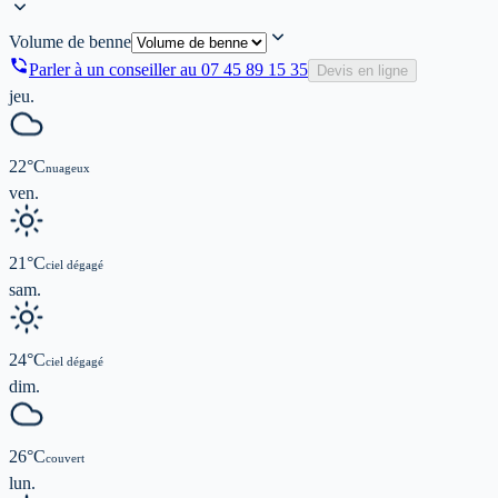
Volume de benne
Parler à un conseiller au
07 45 89 15 35
Devis en ligne
jeu.
22
°C
nuageux
ven.
21
°C
ciel dégagé
sam.
24
°C
ciel dégagé
dim.
26
°C
couvert
lun.