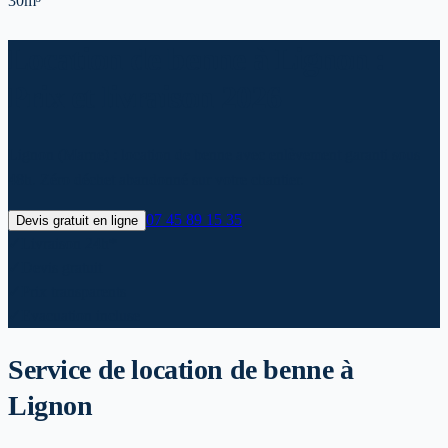
30m³
Location de benne à Lignon :
Prix et livraison 2026
Lignon (Marne) : location de benne avec enlèvement garanti sous
48h. Zéro déchet abandonné sur votre chantier.
07 45 89 15 35
Devis gratuit en ligne
✓
Livraison 24h*
✓
Devis gratuit
✓
Prix transparents
✓
Evacuation incluse
Service de location de benne
à
Lignon