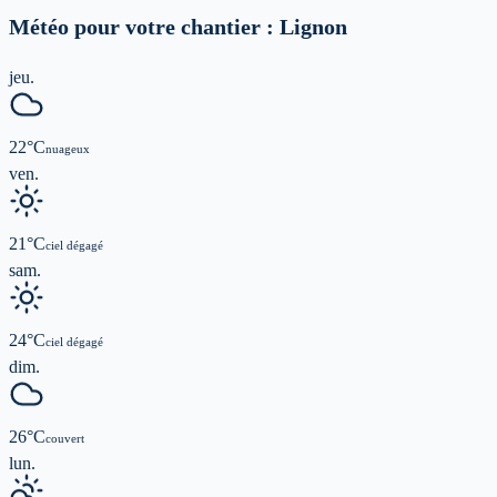
Météo pour votre chantier :
Lignon
jeu.
22
°C
nuageux
ven.
21
°C
ciel dégagé
sam.
24
°C
ciel dégagé
dim.
26
°C
couvert
lun.