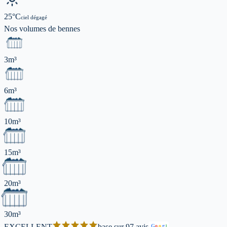
25
°C
ciel dégagé
Nos volumes de
bennes
3m³
6m³
10m³
15m³
20m³
30m³
EXCELLENT
base sur 97 avis
G
o
o
g
l