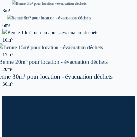
3m³
6m³
10m³
15m³
20m³
30m³
Location de benne à Hagnicourt
: Prix et livraison 2026
Demandez votre devis gratuit pour une benne à Hagnicourt.