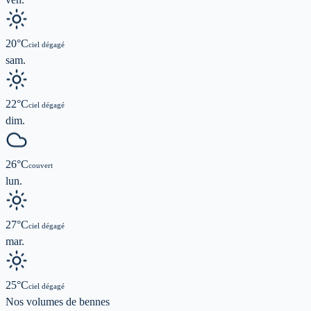
20
°C
ciel dégagé
sam.
22
°C
ciel dégagé
dim.
26
°C
couvert
lun.
27
°C
ciel dégagé
mar.
25
°C
ciel dégagé
Nos volumes de
bennes