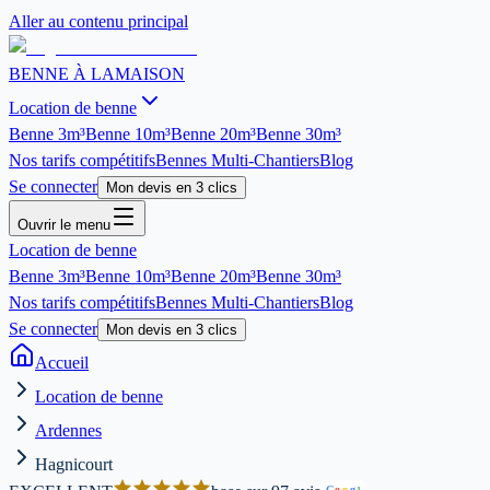
Aller au contenu principal
BENNE À LA
MAISON
Location de benne
Benne
3m³
Benne
10m³
Benne
20m³
Benne
30m³
Nos tarifs compétitifs
Bennes Multi-Chantiers
Blog
Se connecter
Mon devis en 3 clics
Ouvrir le menu
Location de benne
Benne
3m³
Benne
10m³
Benne
20m³
Benne
30m³
Nos tarifs compétitifs
Bennes Multi-Chantiers
Blog
Se connecter
Mon devis en 3 clics
Accueil
Location de benne
Ardennes
Hagnicourt
G
o
o
g