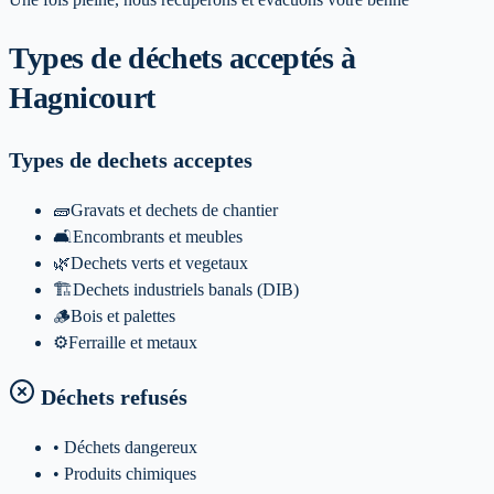
Types de déchets acceptés
à
Hagnicourt
Types de dechets acceptes
🧱
Gravats et dechets de chantier
🛋️
Encombrants et meubles
🌿
Dechets verts et vegetaux
🏗️
Dechets industriels banals (DIB)
🪵
Bois et palettes
⚙️
Ferraille et metaux
Déchets refusés
• Déchets dangereux
• Produits chimiques