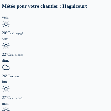
Météo pour votre chantier :
Hagnicourt
ven.
20
°C
ciel dégagé
sam.
22
°C
ciel dégagé
dim.
26
°C
couvert
lun.
27
°C
ciel dégagé
mar.