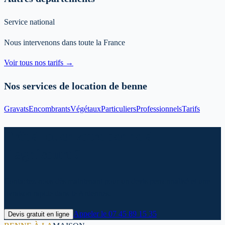
Service national
Nous intervenons dans toute la France
Voir tous nos tarifs →
Nos services de location de benne
Gravats
Encombrants
Végétaux
Particuliers
Professionnels
Tarifs
Prêt à louer votre benne à
Hagnicourt ?
Contactez-nous dès maintenant pour un devis personnalisé et une
livraison rapide dans le Ardennes.
Appeler le
07 45 89 15 35
Devis gratuit en ligne