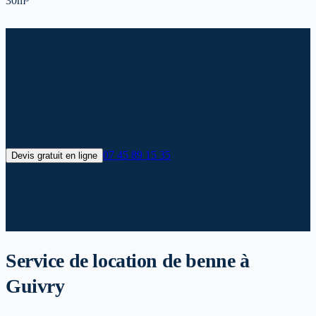
30m³
Location de benne à Guivry :
Prix et livraison 2026
Location benne sans surprise à Guivry (Aisne). Le prix annoncé est
le prix final : transport, location et évacuation compris.
07 45 89 15 35
Devis gratuit en ligne
✓
Livraison 24h*
✓
Devis gratuit
✓
Prix transparents
✓
Evacuation incluse
Service de location de benne
à
Guivry