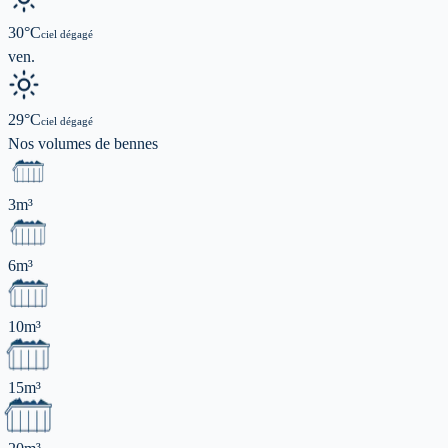
30
°C
ciel dégagé
ven.
29
°C
ciel dégagé
Nos volumes de
bennes
3m³
6m³
10m³
15m³