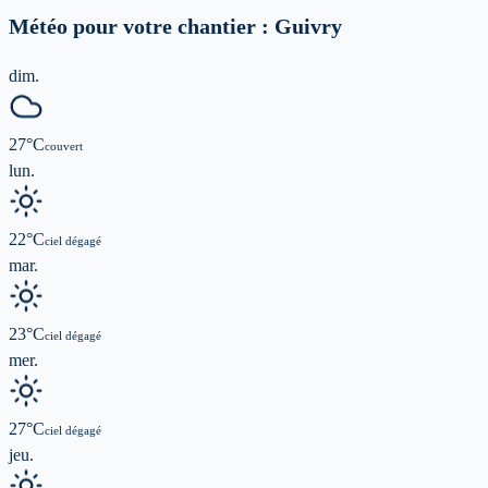
Météo pour votre chantier :
Guivry
dim.
27
°C
couvert
lun.
22
°C
ciel dégagé
mar.
23
°C
ciel dégagé
mer.
27
°C
ciel dégagé
jeu.