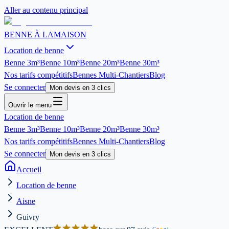
Aller au contenu principal
BENNE À LA
MAISON
Location de benne
Benne
3m³
Benne
10m³
Benne
20m³
Benne
30m³
Nos tarifs compétitifs
Bennes Multi-Chantiers
Blog
Se connecter
Mon devis en 3 clics
Ouvrir le menu
Location de benne
Benne
3m³
Benne
10m³
Benne
20m³
Benne
30m³
Nos tarifs compétitifs
Bennes Multi-Chantiers
Blog
Se connecter
Mon devis en 3 clics
Accueil
Location de benne
Aisne
Guivry
G
o
o
g