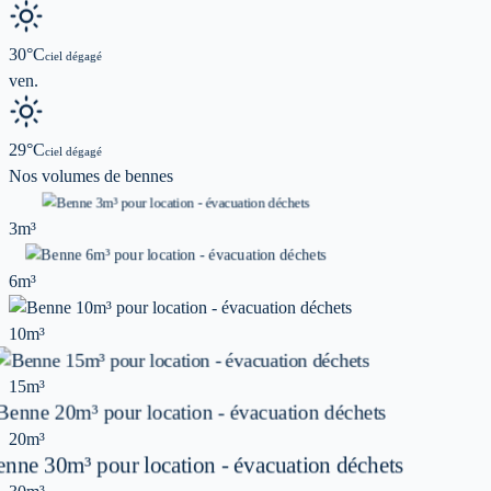
30
°C
ciel dégagé
ven.
29
°C
ciel dégagé
Nos volumes de
bennes
3m³
6m³
10m³
15m³
20m³