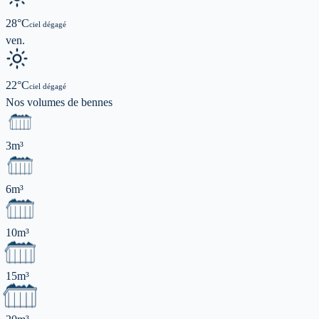
28
°C
ciel dégagé
ven.
22
°C
ciel dégagé
Nos volumes de
bennes
3m³
6m³
10m³
15m³