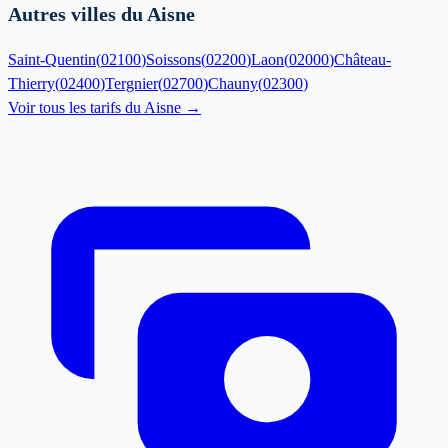
Autres villes du Aisne
Saint-Quentin
(
02100
)
Soissons
(
02200
)
Laon
(
02000
)
Château-
Thierry
(
02400
)
Tergnier
(
02700
)
Chauny
(
02300
)
Voir tous les tarifs du
Aisne
→