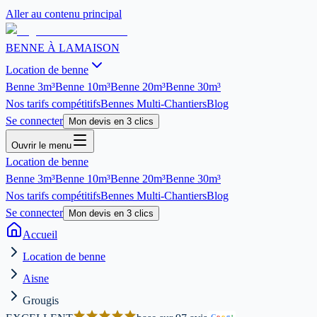
Aller au contenu principal
BENNE À LA
MAISON
Location de benne
Benne
3m³
Benne
10m³
Benne
20m³
Benne
30m³
Nos tarifs compétitifs
Bennes Multi-Chantiers
Blog
Se connecter
Mon devis en 3 clics
Ouvrir le menu
Location de benne
Benne
3m³
Benne
10m³
Benne
20m³
Benne
30m³
Nos tarifs compétitifs
Bennes Multi-Chantiers
Blog
Se connecter
Mon devis en 3 clics
Accueil
Location de benne
Aisne
Grougis
G
o
o
g