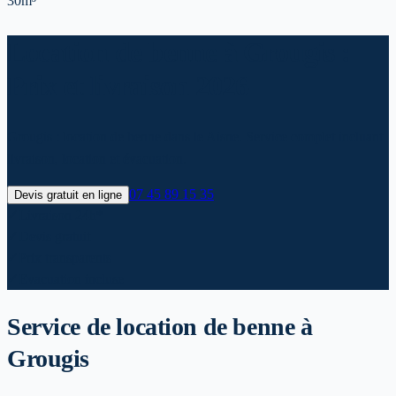
30m³
Location de benne à Grougis :
Prix et livraison 2026
Grougis : location de benne dans le Aisne. Service complet incluant
livraison, location et évacuation.
07 45 89 15 35
Devis gratuit en ligne
✓
Livraison 24h*
✓
Devis gratuit
✓
Prix transparents
✓
Evacuation incluse
Service de location de benne
à
Grougis