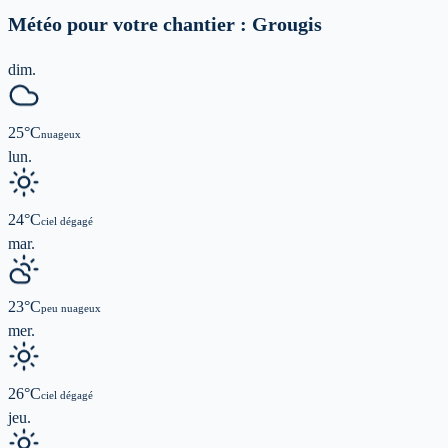
Météo pour votre chantier :
Grougis
dim.
25
°C
nuageux
lun.
24
°C
ciel dégagé
mar.
23
°C
peu nuageux
mer.
26
°C
ciel dégagé
jeu.