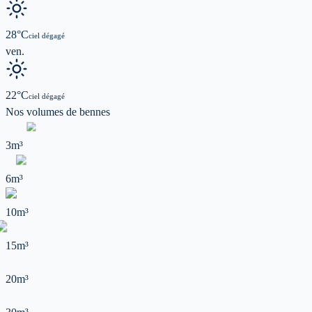
28
°C
ciel dégagé
ven.
22
°C
ciel dégagé
Nos volumes de
bennes
3m³
6m³
10m³
15m³
20m³