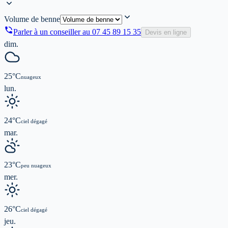
Volume de benne
Parler à un conseiller au
07 45 89 15 35
Devis en ligne
dim.
25
°C
nuageux
lun.
24
°C
ciel dégagé
mar.
23
°C
peu nuageux
mer.
26
°C
ciel dégagé
jeu.