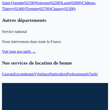
Saint-Quentin
(
02100
)
Soissons
(
02200
)
Laon
(
02000
)
Château-
Thierry
(
02400
)
Tergnier
(
02700
)
Chauny
(
02300
)
Autres départements
Service national
Nous intervenons dans toute la France
Voir tous nos tarifs →
Nos services de location de benne
Gravats
Encombrants
Végétaux
Particuliers
Professionnels
Tarifs
Prêt à louer votre benne à Grandlup
Et Fay ?
Contactez-nous dès maintenant pour un devis personnalisé et une