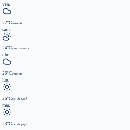
ven.
22
°C
couvert
sam.
24
°C
peu nuageux
dim.
26
°C
couvert
lun.
26
°C
ciel dégagé
mar.
23
°C
ciel dégagé