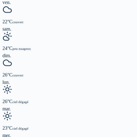
ven.
22
°C
couvert
sam.
24
°C
peu nuageux
dim.
26
°C
couvert
lun.
26
°C
ciel dégagé
mar.
23
°C
ciel dégagé
mer.