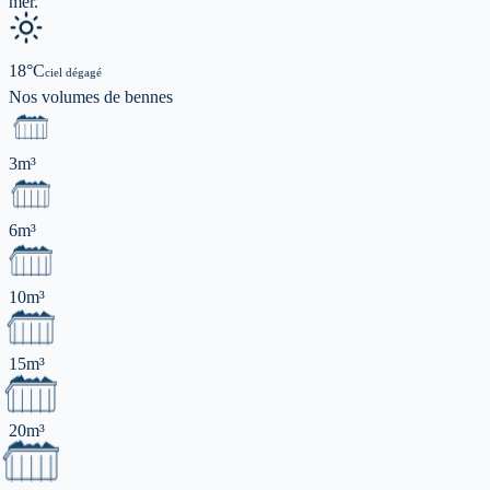
mer.
18
°C
ciel dégagé
Nos volumes de
bennes
3m³
6m³
10m³
15m³
20m³