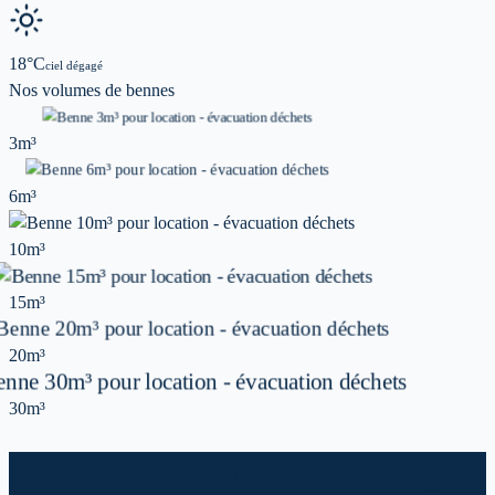
18
°C
ciel dégagé
Nos volumes de
bennes
3m³
6m³
10m³
15m³
20m³
30m³
Location de benne à Grandlup