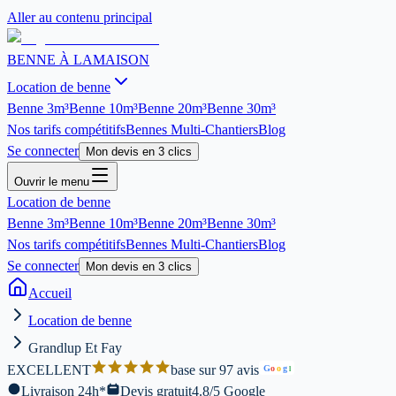
Aller au contenu principal
BENNE À LA
MAISON
Location de benne
Benne
3m³
Benne
10m³
Benne
20m³
Benne
30m³
Nos tarifs compétitifs
Bennes Multi-Chantiers
Blog
Se connecter
Mon devis en 3 clics
Ouvrir le menu
Location de benne
Benne
3m³
Benne
10m³
Benne
20m³
Benne
30m³
Nos tarifs compétitifs
Bennes Multi-Chantiers
Blog
Se connecter
Mon devis en 3 clics
Accueil
Location de benne
Grandlup Et Fay
EXCELLENT
base sur 97 avis
G
o
o
g
l
Livraison 24h*
Devis gratuit
4.8/5 Google