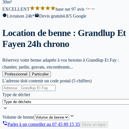
30m³
EXCELLENT
base sur 97 avis
G
o
o
g
l
Livraison 24h*
Devis gratuit
4.8/5 Google
Location de benne : Grandlup Et
Fay
en 24h chrono
Réservez votre benne adaptée à vos besoins à Grandlup Et Fay :
chantier, jardin, gravats, encombrants...
Professionnel
Particulier
L'adresse doit contenir un code postal (5 chiffres)
Type de déchet
Volume de benne
Parler à un conseiller au
07 45 89 15 35
Devis en ligne