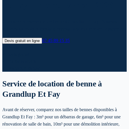
Et Fay : Prix et livraison 2026
Comparez et réservez votre benne à Grandlup Et Fay. Plusieurs
volumes au choix et livraison express dans tout le votre département.
07 45 89 15 35
Devis gratuit en ligne
✓
Livraison 24h*
✓
Devis gratuit
✓
Prix transparents
✓
Evacuation incluse
Service de location de benne
à
Grandlup Et Fay
Avant de réserver, comparez nos tailles de bennes disponibles à
Grandlup Et Fay : 3m³ pour un débarras de garage, 6m³ pour une
rénovation de salle de bain, 10m³ pour une démolition intérieure,