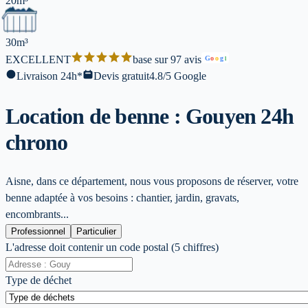
20m³
30m³
EXCELLENT
base sur 97 avis
G
o
o
g
l
Livraison 24h*
Devis gratuit
4.8/5 Google
Location de benne : Gouy
en 24h
chrono
Aisne, dans ce département, nous vous proposons de réserver, votre
benne adaptée à vos besoins : chantier, jardin, gravats,
encombrants...
Professionnel
Particulier
L'adresse doit contenir un code postal (5 chiffres)
Type de déchet