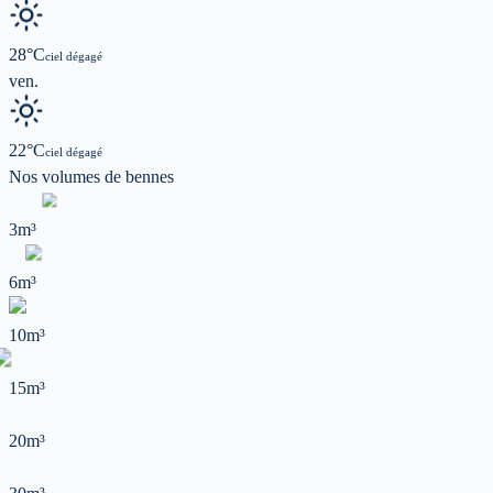
28
°C
ciel dégagé
ven.
22
°C
ciel dégagé
Nos volumes de
bennes
3m³
6m³
10m³
15m³
20m³