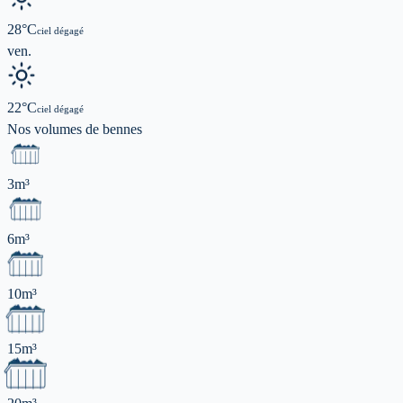
28
°C
ciel dégagé
ven.
22
°C
ciel dégagé
Nos volumes de
bennes
3m³
6m³
10m³
15m³