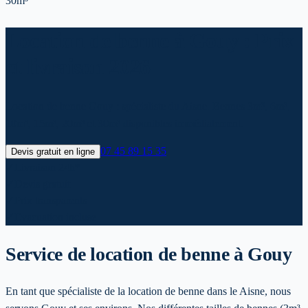
30m³
Location de benne à Gouy : Prix
et livraison 2026
Location de benne Gouy : spécialiste du Aisne. Bennes 3m³, 6m³,
10m³, 15m³, 20m³ et 30m³ disponibles immédiatement.
07 45 89 15 35
Devis gratuit en ligne
✓
Livraison 24h*
✓
Devis gratuit
✓
Prix transparents
✓
Evacuation incluse
Service de location de benne
à Gouy
En tant que spécialiste de la location de benne dans le Aisne, nous