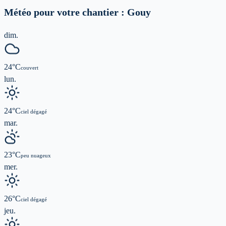
Météo pour votre chantier :
Gouy
dim.
24
°C
couvert
lun.
24
°C
ciel dégagé
mar.
23
°C
peu nuageux
mer.
26
°C
ciel dégagé
jeu.