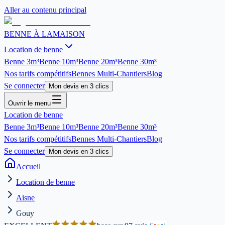
Aller au contenu principal
BENNE À LA
MAISON
Location de benne
Benne
3m³
Benne
10m³
Benne
20m³
Benne
30m³
Nos tarifs compétitifs
Bennes Multi-Chantiers
Blog
Se connecter
Mon devis en 3 clics
Ouvrir le menu
Location de benne
Benne
3m³
Benne
10m³
Benne
20m³
Benne
30m³
Nos tarifs compétitifs
Bennes Multi-Chantiers
Blog
Se connecter
Mon devis en 3 clics
Accueil
Location de benne
Aisne
Gouy
G
o
o
g