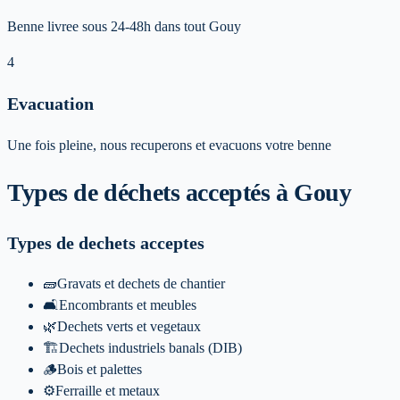
Benne livree sous 24-48h dans tout Gouy
4
Evacuation
Une fois pleine, nous recuperons et evacuons votre benne
Types de déchets acceptés
à Gouy
Types de dechets acceptes
🧱
Gravats et dechets de chantier
🛋️
Encombrants et meubles
🌿
Dechets verts et vegetaux
🏗️
Dechets industriels banals (DIB)
🪵
Bois et palettes
⚙️
Ferraille et metaux