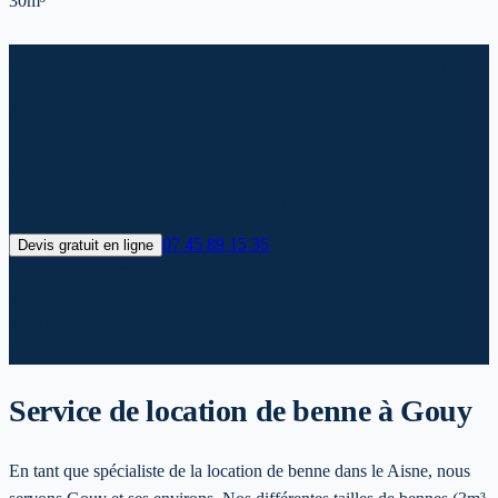
30m³
Location de benne à Gouy : Prix
et livraison 2026
Location de benne Gouy : spécialiste du Aisne. Bennes 3m³, 6m³,
10m³, 15m³, 20m³ et 30m³ disponibles immédiatement.
07 45 89 15 35
Devis gratuit en ligne
✓
Livraison 24h*
✓
Devis gratuit
✓
Prix transparents
✓
Evacuation incluse
Service de location de benne
à Gouy
En tant que spécialiste de la location de benne dans le Aisne, nous