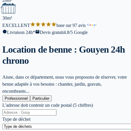
20m³
30m³
EXCELLENT
base sur 97 avis
G
o
o
g
l
Livraison 24h*
Devis gratuit
4.8/5 Google
Location de benne : Gouy
en 24h
chrono
Aisne, dans ce département, nous vous proposons de réserver, votre
benne adaptée à vos besoins : chantier, jardin, gravats,
encombrants...
Professionnel
Particulier
L'adresse doit contenir un code postal (5 chiffres)
Type de déchet