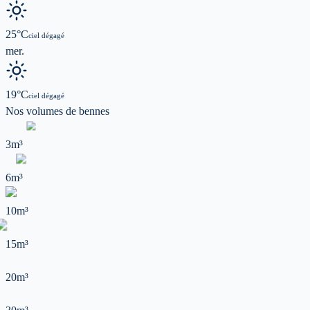
25
°C
ciel dégagé
mer.
19
°C
ciel dégagé
Nos volumes de
bennes
3m³
6m³
10m³
15m³
20m³