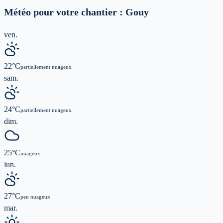
Météo pour votre chantier :
Gouy
ven.
22
°C
partiellement nuageux
sam.
24
°C
partiellement nuageux
dim.
25
°C
nuageux
lun.
27
°C
peu nuageux
mar.