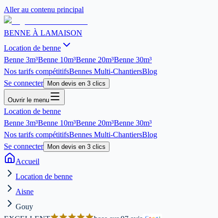
Aller au contenu principal
BENNE À LA
MAISON
Location de benne
Benne
3m³
Benne
10m³
Benne
20m³
Benne
30m³
Nos tarifs compétitifs
Bennes Multi-Chantiers
Blog
Se connecter
Mon devis en 3 clics
Ouvrir le menu
Location de benne
Benne
3m³
Benne
10m³
Benne
20m³
Benne
30m³
Nos tarifs compétitifs
Bennes Multi-Chantiers
Blog
Se connecter
Mon devis en 3 clics
Accueil
Location de benne
Aisne
Gouy
G
o
o
g