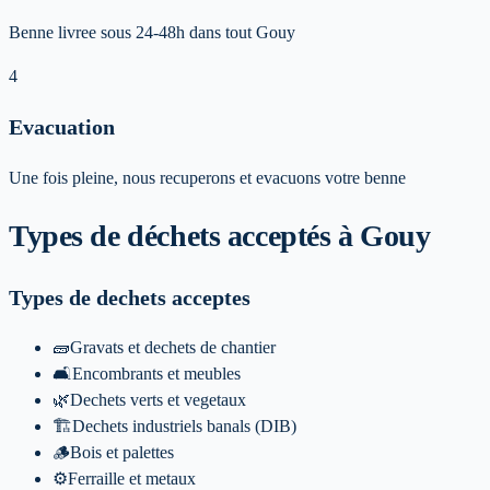
Benne livree sous 24-48h dans tout Gouy
4
Evacuation
Une fois pleine, nous recuperons et evacuons votre benne
Types de déchets acceptés
à Gouy
Types de dechets acceptes
🧱
Gravats et dechets de chantier
🛋️
Encombrants et meubles
🌿
Dechets verts et vegetaux
🏗️
Dechets industriels banals (DIB)
🪵
Bois et palettes
⚙️
Ferraille et metaux