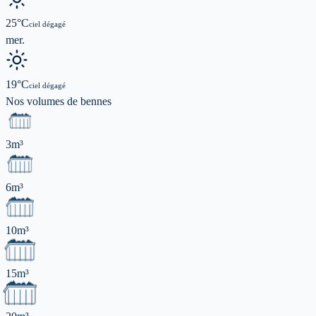
25
°C
ciel dégagé
mer.
19
°C
ciel dégagé
Nos volumes de
bennes
3m³
6m³
10m³
15m³