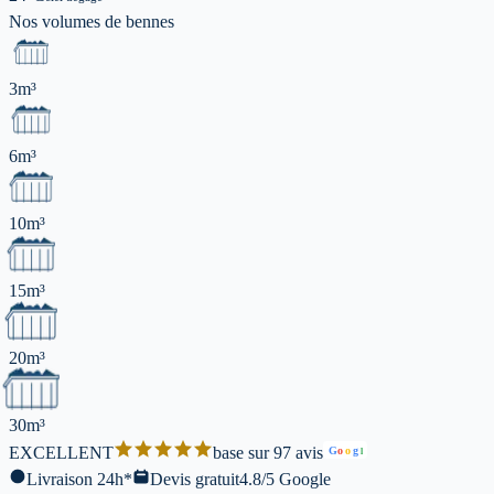
Nos volumes de
bennes
3m³
6m³
10m³
15m³
20m³
30m³
EXCELLENT
base sur 97 avis
G
o
o
g
l
Livraison 24h*
Devis gratuit
4.8/5 Google