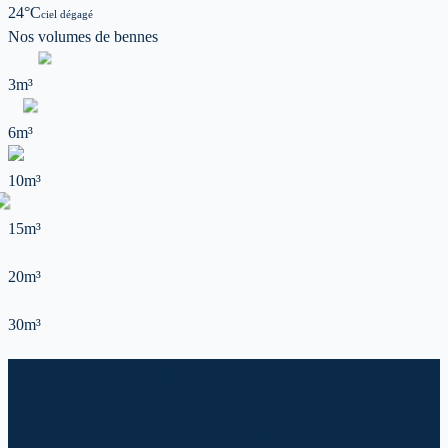
24
°C
ciel dégagé
Nos volumes de
bennes
3m³
6m³
10m³
15m³
20m³
30m³
Location de benne : 02
Service de location de benne : 02 (département 02). Livraison en