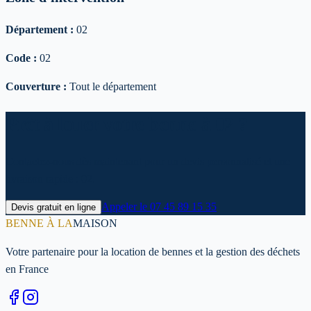
Département :
02
Code :
02
Couverture :
Tout le département
Prêt à louer votre benne à 02 ?
Contactez-nous dès maintenant pour un devis personnalisé et une
livraison rapide : 02.
Appeler le
07 45 89 15 35
Devis gratuit en ligne
BENNE À LA
MAISON
Votre partenaire pour la location de bennes et la gestion des déchets
en France