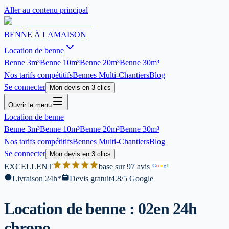
Aller au contenu principal
BENNE À LA
MAISON
Location de benne
Benne
3m³
Benne
10m³
Benne
20m³
Benne
30m³
Nos tarifs compétitifs
Bennes Multi-Chantiers
Blog
Se connecter
Mon devis en 3 clics
Ouvrir le menu
Location de benne
Benne
3m³
Benne
10m³
Benne
20m³
Benne
30m³
Nos tarifs compétitifs
Bennes Multi-Chantiers
Blog
Se connecter
Mon devis en 3 clics
EXCELLENT
base sur 97 avis
G
o
o
g
l
Livraison 24h*
Devis gratuit
4.8/5 Google
Location de benne : 02
en 24h
chrono