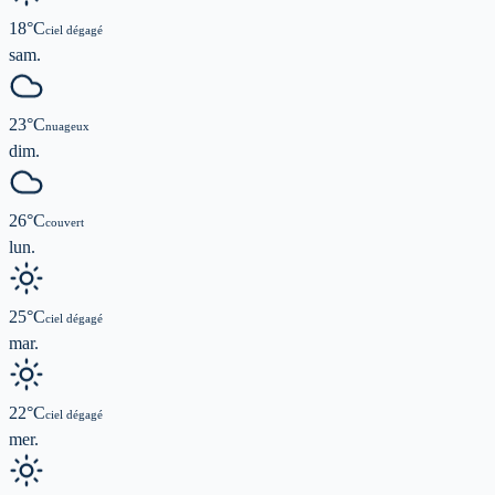
18
°C
ciel dégagé
sam.
23
°C
nuageux
dim.
26
°C
couvert
lun.
25
°C
ciel dégagé
mar.
22
°C
ciel dégagé
mer.