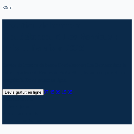
30m³
Location de benne à
Goudelancourt Les Berrieux :
Prix et livraison 2026
Service de location de benne Goudelancourt Les Berrieux dans le
votre département. Bennes de 3m³ à 30m³, livraison rapide et prix
compétitifs. Devis gratuit en ligne.
07 45 89 15 35
Devis gratuit en ligne
✓
Livraison 24h*
✓
Devis gratuit
✓
Prix transparents
✓
Evacuation incluse