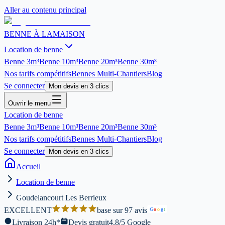
Aller au contenu principal
BENNE À LA
MAISON
Location de benne
Benne
3m³
Benne
10m³
Benne
20m³
Benne
30m³
Nos tarifs compétitifs
Bennes Multi-Chantiers
Blog
Se connecter
Mon devis en 3 clics
Ouvrir le menu
Location de benne
Benne
3m³
Benne
10m³
Benne
20m³
Benne
30m³
Nos tarifs compétitifs
Bennes Multi-Chantiers
Blog
Se connecter
Mon devis en 3 clics
Accueil
Location de benne
Goudelancourt Les Berrieux
EXCELLENT
base sur 97 avis
G
o
o
g
l
Livraison 24h*
Devis gratuit
4.8/5 Google