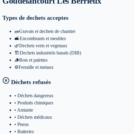
Goudelancourt Les Berrieux
Types de dechets acceptes
🧱
Gravats et dechets de chantier
🛋️
Encombrants et meubles
🌿
Dechets verts et vegetaux
🏗️
Dechets industriels banals (DIB)
🪵
Bois et palettes
⚙️
Ferraille et metaux
Déchets refusés
• Déchets dangereux
• Produits chimiques
• Amiante
• Déchets médicaux
• Pneus
• Batteries