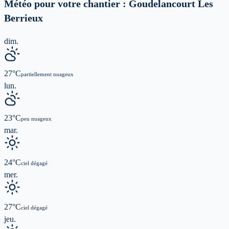
Météo pour votre chantier :
Goudelancourt Les
Berrieux
dim.
27
°C
partiellement nuageux
lun.
23
°C
peu nuageux
mar.
24
°C
ciel dégagé
mer.
27
°C
ciel dégagé
jeu.