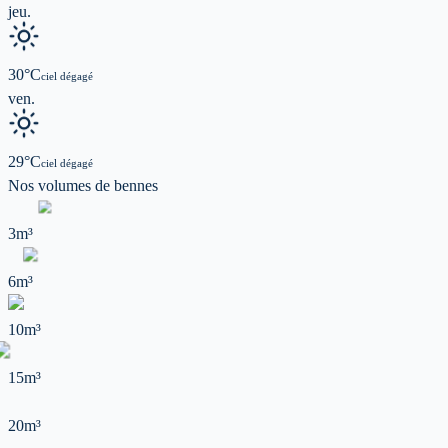
jeu.
30
°C
ciel dégagé
ven.
29
°C
ciel dégagé
Nos volumes de
bennes
3m³
6m³
10m³
15m³
20m³