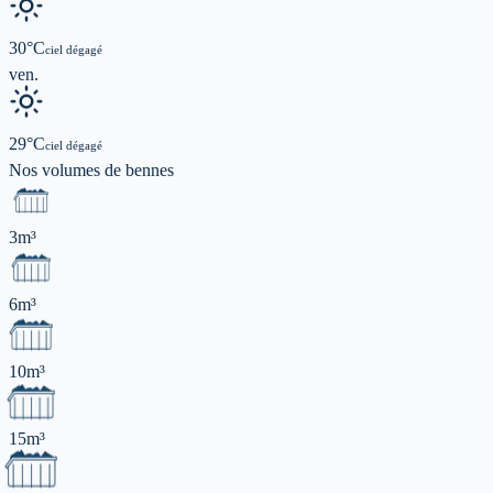
30
°C
ciel dégagé
ven.
29
°C
ciel dégagé
Nos volumes de
bennes
3m³
6m³
10m³
15m³