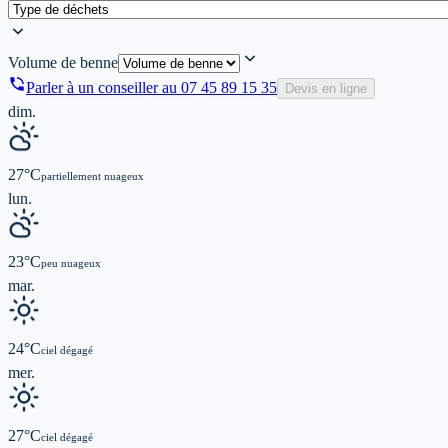
Volume de benne
Parler à un conseiller au
07 45 89 15 35
Devis en ligne
dim.
27
°C
partiellement nuageux
lun.
23
°C
peu nuageux
mar.
24
°C
ciel dégagé
mer.
27
°C
ciel dégagé