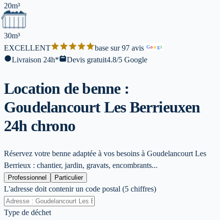
20m³
30m³
EXCELLENT
base sur 97 avis
G
o
o
g
l
Livraison 24h*
Devis gratuit
4.8/5 Google
Location de benne :
Goudelancourt Les Berrieux
en
24h chrono
Réservez votre benne adaptée à vos besoins à Goudelancourt Les
Berrieux : chantier, jardin, gravats, encombrants...
Professionnel
Particulier
L'adresse doit contenir un code postal (5 chiffres)
Type de déchet