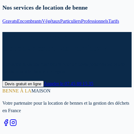
Nos services de location de benne
Gravats
Encombrants
Végétaux
Particuliers
Professionnels
Tarifs
Prêt à louer votre benne à
Goudelancourt Les Berrieux ?
Contactez-nous dès maintenant pour un devis personnalisé et une
livraison rapide dans votre région.
Appeler le
07 45 89 15 35
Devis gratuit en ligne
BENNE À LA
MAISON
Votre partenaire pour la location de bennes et la gestion des déchets
en France