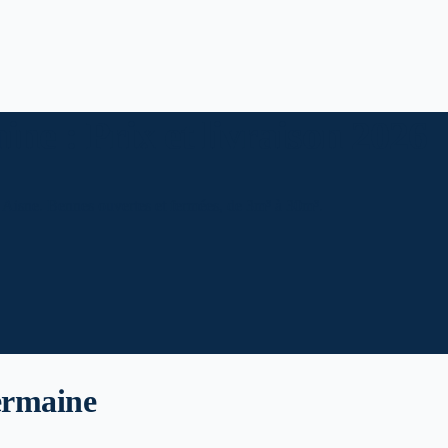
ne : Prix et livraison 2026
e Aisne. Bennes ouvertes et fermées, de 3m³ à 30m³.
ermaine