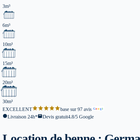
3m³
6m³
10m³
15m³
20m³
30m³
EXCELLENT
base sur 97 avis
G
o
o
g
l
Livraison 24h*
Devis gratuit
4.8/5 Google
Location de benne : Germa