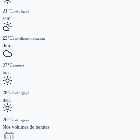
21
°C
ciel dégagé
sam.
23
°C
partiellement nuageux
dim.
27
°C
couvert
lun.
28
°C
ciel dégagé
mar.
26
°C
ciel dégagé
Nos volumes de
bennes