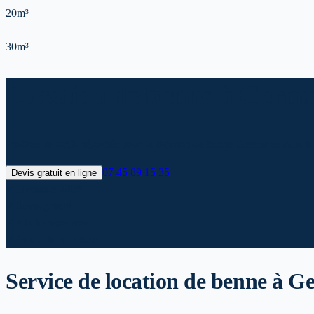
20m³
30m³
Location de benne à Germai
Profitez de tarifs négociés pour la location de benne Germaine dans l
07 45 89 15 35
Devis gratuit en ligne
✓
Livraison 24h*
✓
Devis gratuit
✓
Prix transparents
✓
Evacuation incluse
Service de location de benne
à G