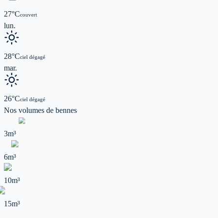
27
°C
couvert
lun.
28
°C
ciel dégagé
mar.
26
°C
ciel dégagé
Nos volumes de
bennes
3m³
6m³
10m³
15m³