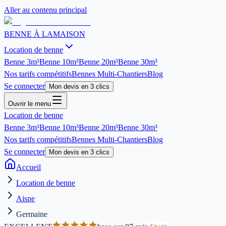
Aller au contenu principal
BENNE À LA
MAISON
Location de benne
Benne
3m³
Benne
10m³
Benne
20m³
Benne
30m³
Nos tarifs compétitifs
Bennes Multi-Chantiers
Blog
Se connecter
Mon devis en 3 clics
Ouvrir le menu
Location de benne
Benne
3m³
Benne
10m³
Benne
20m³
Benne
30m³
Nos tarifs compétitifs
Bennes Multi-Chantiers
Blog
Se connecter
Mon devis en 3 clics
Accueil
Location de benne
Aisne
Germaine
G
o
o
g