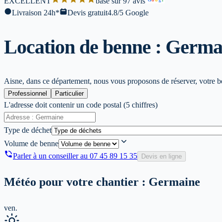
EXCELLENT
base sur 97 avis
l
Livraison 24h*
Devis gratuit
4.8/5 Google
Location de benne : Germa
Aisne, dans ce département, nous vous proposons de réserver, votre ben
Professionnel
Particulier
L'adresse doit contenir un code postal (5 chiffres)
Type de déchet
Volume de benne
Parler à un conseiller au
07 45 89 15 35
Devis en ligne
Météo pour votre chantier :
Germaine
ven.