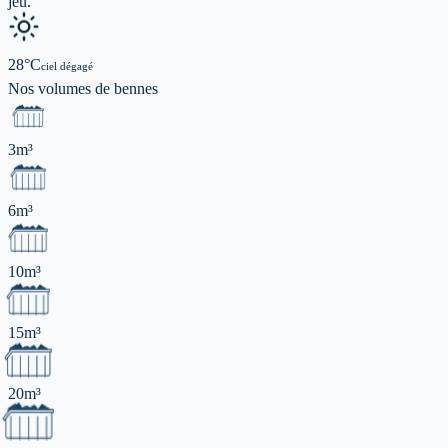
jeu.
28
°C
ciel dégagé
Nos volumes de
bennes
3m³
6m³
10m³
15m³
20m³