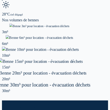
28
°C
ciel dégagé
Nos volumes de
bennes
3m³
6m³
10m³
15m³
20m³
30m³
Location de benne à Frieres