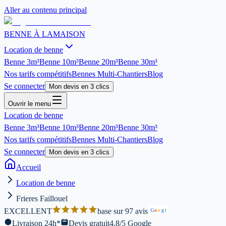
Aller au contenu principal
BENNE À LA
MAISON
Location de benne
Benne
3m³
Benne
10m³
Benne
20m³
Benne
30m³
Nos tarifs compétitifs
Bennes Multi-Chantiers
Blog
Se connecter
Mon devis en 3 clics
Ouvrir le menu
Location de benne
Benne
3m³
Benne
10m³
Benne
20m³
Benne
30m³
Nos tarifs compétitifs
Bennes Multi-Chantiers
Blog
Se connecter
Mon devis en 3 clics
Accueil
Location de benne
Frieres Faillouel
EXCELLENT
base sur 97 avis
G
o
o
g
l
Livraison 24h*
Devis gratuit
4.8/5 Google