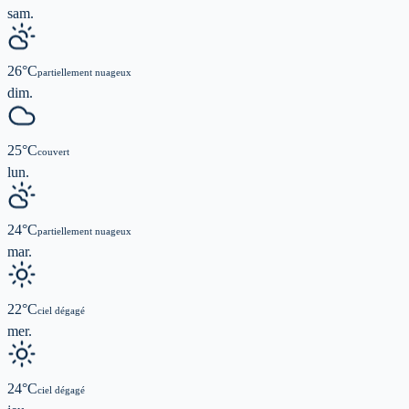
sam.
26
°C
partiellement nuageux
dim.
25
°C
couvert
lun.
24
°C
partiellement nuageux
mar.
22
°C
ciel dégagé
mer.
24
°C
ciel dégagé