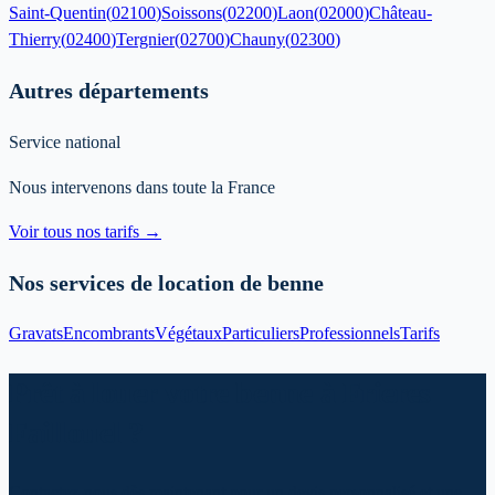
Saint-Quentin
(
02100
)
Soissons
(
02200
)
Laon
(
02000
)
Château-
Thierry
(
02400
)
Tergnier
(
02700
)
Chauny
(
02300
)
Autres départements
Service national
Nous intervenons dans toute la France
Voir tous nos tarifs →
Nos services de location de benne
Gravats
Encombrants
Végétaux
Particuliers
Professionnels
Tarifs
Prêt à louer votre benne à Frieres
Faillouel ?
Contactez-nous dès maintenant pour un devis personnalisé et une