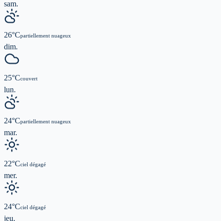
sam.
26
°C
partiellement nuageux
dim.
25
°C
couvert
lun.
24
°C
partiellement nuageux
mar.
22
°C
ciel dégagé
mer.
24
°C
ciel dégagé
jeu.