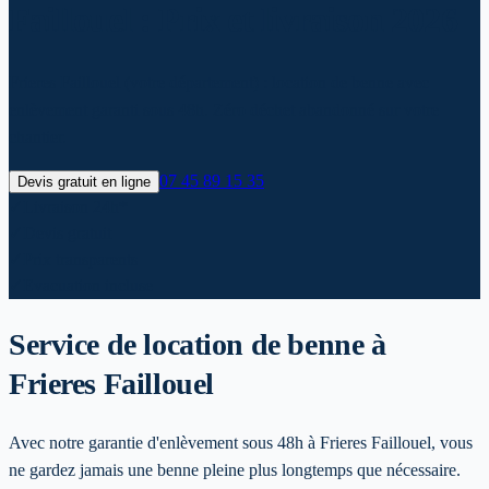
Faillouel : Prix et livraison 2026
Frieres Faillouel (votre département) : location de benne avec
enlèvement garanti sous 48h. Zéro déchet abandonné sur votre
chantier.
07 45 89 15 35
Devis gratuit en ligne
✓
Livraison 24h*
✓
Devis gratuit
✓
Prix transparents
✓
Evacuation incluse
Service de location de benne
à
Frieres Faillouel
Avec notre garantie d'enlèvement sous 48h à Frieres Faillouel, vous
ne gardez jamais une benne pleine plus longtemps que nécessaire.