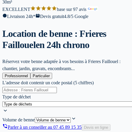
30m³
EXCELLENT
base sur 97 avis
G
o
o
g
l
Livraison 24h*
Devis gratuit
4.8/5 Google
Location de benne : Frieres
Faillouel
en 24h chrono
Réservez votre benne adaptée à vos besoins à Frieres Faillouel :
chantier, jardin, gravats, encombrants...
Professionnel
Particulier
L'adresse doit contenir un code postal (5 chiffres)
Type de déchet
Volume de benne
Parler à un conseiller au
07 45 89 15 35
Devis en ligne