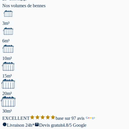
Nos volumes de
bennes
3m³
6m³
10m³
15m³
20m³
30m³
EXCELLENT
base sur 97 avis
G
o
o
g
l
Livraison 24h*
Devis gratuit
4.8/5 Google