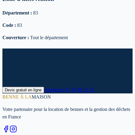
Département :
83
Code :
83
Couverture :
Tout le département
Prêt à louer votre benne à 83 ?
Contactez-nous dès maintenant pour un devis personnalisé et une
livraison rapide : 83.
Appeler le
07 45 89 15 35
Devis gratuit en ligne
BENNE À LA
MAISON
Votre partenaire pour la location de bennes et la gestion des déchets
en France