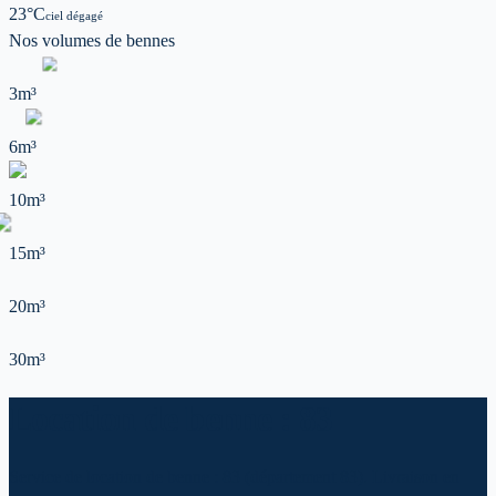
23
°C
ciel dégagé
Nos volumes de
bennes
3m³
6m³
10m³
15m³
20m³
30m³
Location de benne : 83
Service de location de benne : 83 (département 83). Livraison en