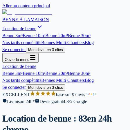
Aller au contenu principal
BENNE À LA
MAISON
Location de benne
Benne
3m³
Benne
10m³
Benne
20m³
Benne
30m³
Nos tarifs compétitifs
Bennes Multi-Chantiers
Blog
Se connecter
Mon devis en 3 clics
Ouvrir le menu
Location de benne
Benne
3m³
Benne
10m³
Benne
20m³
Benne
30m³
Nos tarifs compétitifs
Bennes Multi-Chantiers
Blog
Se connecter
Mon devis en 3 clics
EXCELLENT
base sur 97 avis
G
o
o
g
l
Livraison 24h*
Devis gratuit
4.8/5 Google
Location de benne : 83
en 24h
chrono