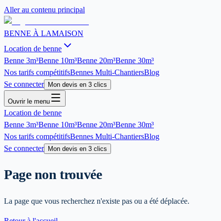
Aller au contenu principal
BENNE À LA
MAISON
Location de benne
Benne
3m³
Benne
10m³
Benne
20m³
Benne
30m³
Nos tarifs compétitifs
Bennes Multi-Chantiers
Blog
Se connecter
Mon devis en 3 clics
Ouvrir le menu
Location de benne
Benne
3m³
Benne
10m³
Benne
20m³
Benne
30m³
Nos tarifs compétitifs
Bennes Multi-Chantiers
Blog
Se connecter
Mon devis en 3 clics
Page non trouvée
La page que vous recherchez n'existe pas ou a été déplacée.
Retour à l'accueil