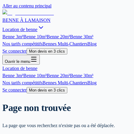
Aller au contenu principal
BENNE À LA
MAISON
Location de benne
Benne
3m³
Benne
10m³
Benne
20m³
Benne
30m³
Nos tarifs compétitifs
Bennes Multi-Chantiers
Blog
Se connecter
Mon devis en 3 clics
Ouvrir le menu
Location de benne
Benne
3m³
Benne
10m³
Benne
20m³
Benne
30m³
Nos tarifs compétitifs
Bennes Multi-Chantiers
Blog
Se connecter
Mon devis en 3 clics
Page non trouvée
La page que vous recherchez n'existe pas ou a été déplacée.