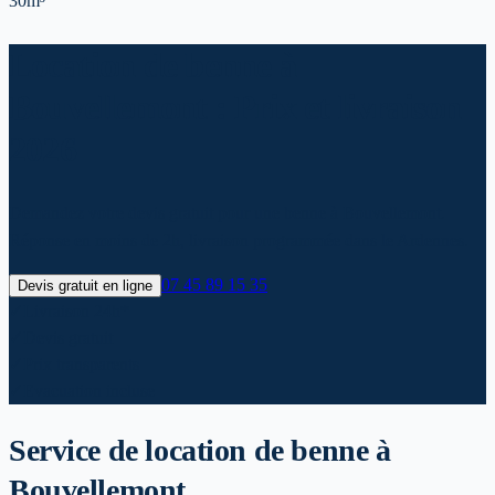
30m³
Location de benne à
Bouvellemont : Prix et livraison
2026
Demandez votre devis gratuit pour une benne à Bouvellemont.
Réponse en moins de 2h, livraison programmée dans le Ardennes.
07 45 89 15 35
Devis gratuit en ligne
✓
Livraison 24h*
✓
Devis gratuit
✓
Prix transparents
✓
Evacuation incluse
Service de location de benne
à
Bouvellemont