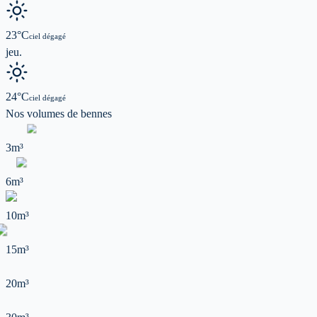
23
°C
ciel dégagé
jeu.
24
°C
ciel dégagé
Nos volumes de
bennes
3m³
6m³
10m³
15m³
20m³