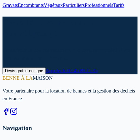
Gravats
Encombrants
Végétaux
Particuliers
Professionnels
Tarifs
Prêt à louer votre benne à
Bouvellemont ?
Contactez-nous dès maintenant pour un devis personnalisé et une
livraison rapide dans le Ardennes.
Appeler le
07 45 89 15 35
Devis gratuit en ligne
BENNE À LA
MAISON
Votre partenaire pour la location de bennes et la gestion des déchets
en France
Navigation