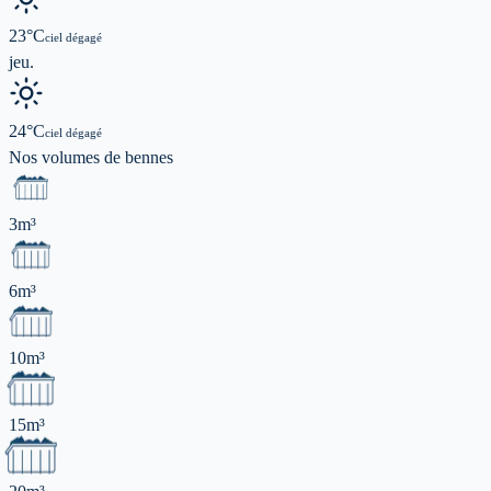
23
°C
ciel dégagé
jeu.
24
°C
ciel dégagé
Nos volumes de
bennes
3m³
6m³
10m³
15m³