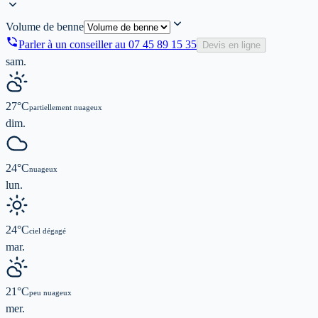
Volume de benne
Parler à un conseiller au
07 45 89 15 35
Devis en ligne
sam.
27
°C
partiellement nuageux
dim.
24
°C
nuageux
lun.
24
°C
ciel dégagé
mar.
21
°C
peu nuageux
mer.