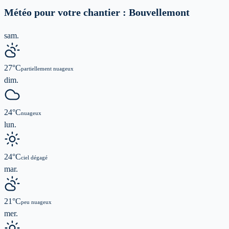
Météo pour votre chantier :
Bouvellemont
sam.
27
°C
partiellement nuageux
dim.
24
°C
nuageux
lun.
24
°C
ciel dégagé
mar.
21
°C
peu nuageux
mer.