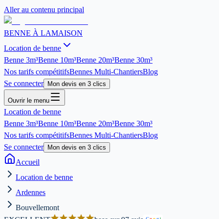
Aller au contenu principal
BENNE À LA
MAISON
Location de benne
Benne
3m³
Benne
10m³
Benne
20m³
Benne
30m³
Nos tarifs compétitifs
Bennes Multi-Chantiers
Blog
Se connecter
Mon devis en 3 clics
Ouvrir le menu
Location de benne
Benne
3m³
Benne
10m³
Benne
20m³
Benne
30m³
Nos tarifs compétitifs
Bennes Multi-Chantiers
Blog
Se connecter
Mon devis en 3 clics
Accueil
Location de benne
Ardennes
Bouvellemont
G
o
o
g