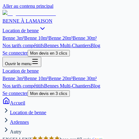
Aller au contenu principal
BENNE À LA
MAISON
Location de benne
Benne
3m³
Benne
10m³
Benne
20m³
Benne
30m³
Nos tarifs compétitifs
Bennes Multi-Chantiers
Blog
Se connecter
Mon devis en 3 clics
Ouvrir le menu
Location de benne
Benne
3m³
Benne
10m³
Benne
20m³
Benne
30m³
Nos tarifs compétitifs
Bennes Multi-Chantiers
Blog
Se connecter
Mon devis en 3 clics
Accueil
Location de benne
Ardennes
Autry
G
o
o
g