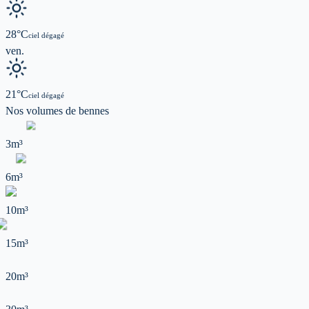
28
°C
ciel dégagé
ven.
21
°C
ciel dégagé
Nos volumes de
bennes
3m³
6m³
10m³
15m³
20m³