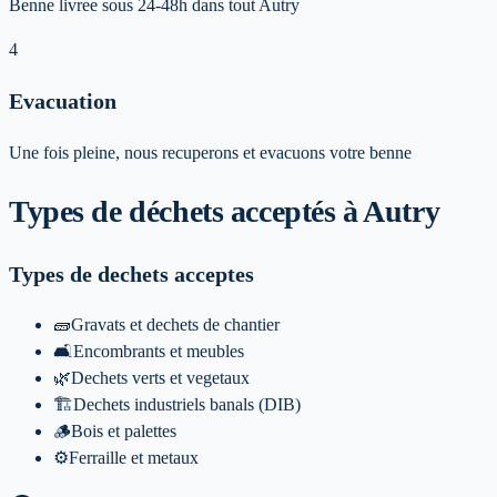
Benne livree sous 24-48h dans tout Autry
4
Evacuation
Une fois pleine, nous recuperons et evacuons votre benne
Types de déchets acceptés
à Autry
Types de dechets acceptes
🧱
Gravats et dechets de chantier
🛋️
Encombrants et meubles
🌿
Dechets verts et vegetaux
🏗️
Dechets industriels banals (DIB)
🪵
Bois et palettes
⚙️
Ferraille et metaux