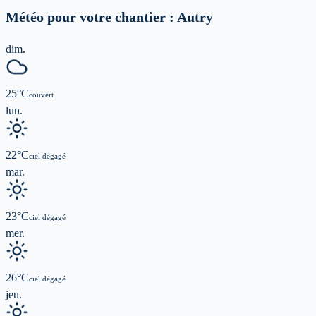
Météo pour votre chantier :
Autry
dim.
25
°C
couvert
lun.
22
°C
ciel dégagé
mar.
23
°C
ciel dégagé
mer.
26
°C
ciel dégagé
jeu.