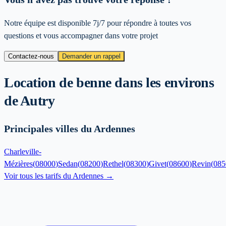
Notre équipe est disponible 7j/7 pour répondre à toutes vos
questions et vous accompagner dans votre projet
Contactez-nous
Demander un rappel
Location de benne dans les environs
de
Autry
Principales villes du Ardennes
Charleville-
Mézières
(
08000
)
Sedan
(
08200
)
Rethel
(
08300
)
Givet
(
08600
)
Revin
(
085
Voir tous les tarifs du
Ardennes
→