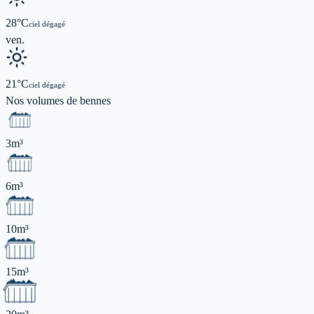
28
°C
ciel dégagé
ven.
21
°C
ciel dégagé
Nos volumes de
bennes
3m³
6m³
10m³
15m³