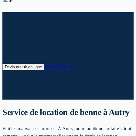
30m³
Location de benne à Autry : Prix
et livraison 2026
Location benne sans surprise à Autry (Ardennes). Le prix annoncé
est le prix final : transport, location et évacuation compris.
07 45 89 15 35
Devis gratuit en ligne
✓
Livraison 24h*
✓
Devis gratuit
✓
Prix transparents
✓
Evacuation incluse
Service de location de benne
à Autry
Fini les mauvaises surprises. À Autry, notre politique tarifaire « tout