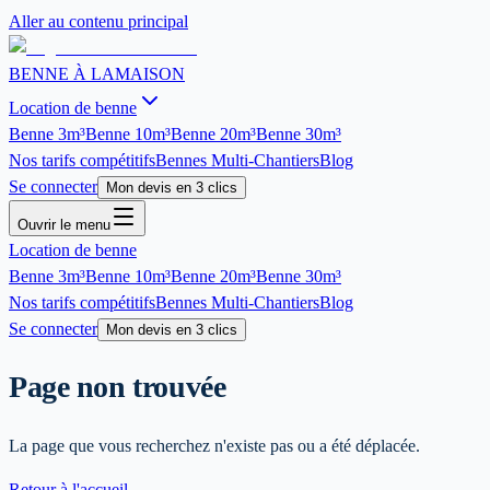
Aller au contenu principal
BENNE À LA
MAISON
Location de benne
Benne
3m³
Benne
10m³
Benne
20m³
Benne
30m³
Nos tarifs compétitifs
Bennes Multi-Chantiers
Blog
Se connecter
Mon devis en 3 clics
Ouvrir le menu
Location de benne
Benne
3m³
Benne
10m³
Benne
20m³
Benne
30m³
Nos tarifs compétitifs
Bennes Multi-Chantiers
Blog
Se connecter
Mon devis en 3 clics
Page non trouvée
La page que vous recherchez n'existe pas ou a été déplacée.
Retour à l'accueil