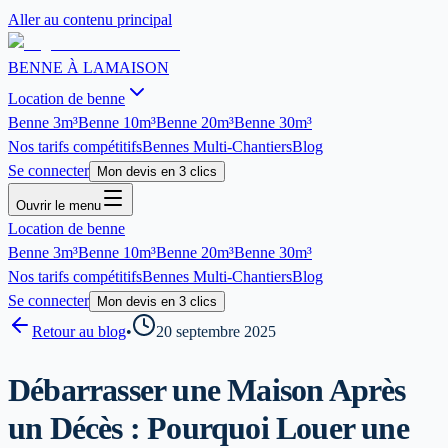
Aller au contenu principal
BENNE À LA
MAISON
Location de benne
Benne
3m³
Benne
10m³
Benne
20m³
Benne
30m³
Nos tarifs compétitifs
Bennes Multi-Chantiers
Blog
Se connecter
Mon devis en 3 clics
Ouvrir le menu
Location de benne
Benne
3m³
Benne
10m³
Benne
20m³
Benne
30m³
Nos tarifs compétitifs
Bennes Multi-Chantiers
Blog
Se connecter
Mon devis en 3 clics
Retour au blog
•
20 septembre 2025
Débarrasser une Maison Après
un Décès : Pourquoi Louer une