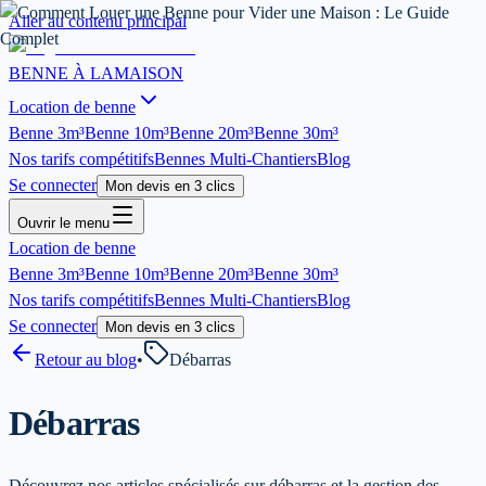
Aller au contenu principal
BENNE À LA
MAISON
Location de benne
Benne
3m³
Benne
10m³
Benne
20m³
Benne
30m³
Nos tarifs compétitifs
Bennes Multi-Chantiers
Blog
Se connecter
Mon devis en 3 clics
Ouvrir le menu
Location de benne
Benne
3m³
Benne
10m³
Benne
20m³
Benne
30m³
Nos tarifs compétitifs
Bennes Multi-Chantiers
Blog
Se connecter
Mon devis en 3 clics
Retour au blog
•
Débarras
Débarras
Découvrez nos articles spécialisés sur
débarras
et la gestion des